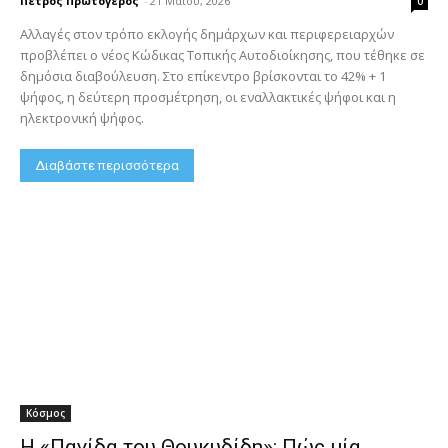
Πέτρος Πρωτόγερος
-
21 Μαΐου, 2026
0
Αλλαγές στον τρόπο εκλογής δημάρχων και περιφερειαρχών
προβλέπει ο νέος Κώδικας Τοπικής Αυτοδιοίκησης, που τέθηκε σε
δημόσια διαβούλευση. Στο επίκεντρο βρίσκονται το 42% + 1
ψήφος, η δεύτερη προσμέτρηση, οι εναλλακτικές ψήφοι και η
ηλεκτρονική ψήφος.
Διαβάστε περισσότερα
Κόσμος
Η «Παγίδα του Θουκυδίδη»: Πώς μία