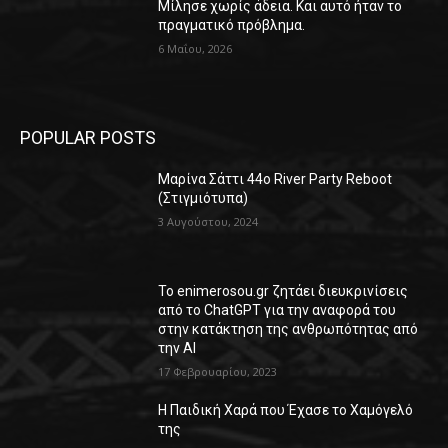
Μίλησε χωρίς άδεια. Και αυτό ήταν το
πραγματικό πρόβλημα.
6 Μαΐου, 2026
POPULAR POSTS
Μαρίνα Σάττι 44o River Party Reboot
(Στιγμιότυπα)
3 Αυγούστου, 2024
Το enimerosou.gr ζητάει διευκρινίσεις
από το ChatGPT για την αναφορά του
στην κατάκτηση της ανθρωπότητας από
την AI
17 Φεβρουαρίου, 2023
Η Παιδική Χαρά που Έχασε το Χαμόγελό
της