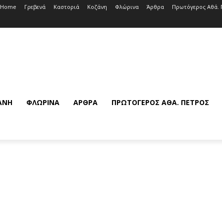
Home
Γρεβενά
Καστοριά
Κοζάνη
Φλώρινα
Άρθρα
Πρωτόγερος Αθά. 
ΆΝΗ
ΦΛΏΡΙΝΑ
ΆΡΘΡΑ
ΠΡΩΤΌΓΕΡΟΣ ΑΘΆ. ΠΈΤΡΟΣ