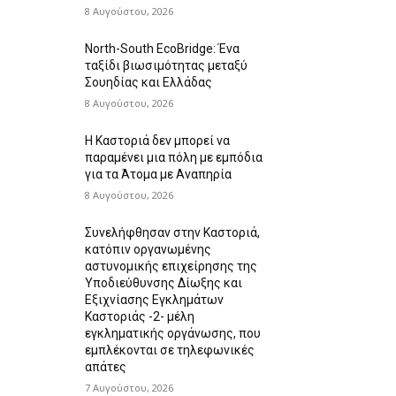
8 Αυγούστου, 2026
North-South EcoBridge: Ένα
ταξίδι βιωσιμότητας μεταξύ
Σουηδίας και Ελλάδας
8 Αυγούστου, 2026
Η Καστοριά δεν μπορεί να
παραμένει μια πόλη με εμπόδια
για τα Άτομα με Αναπηρία
8 Αυγούστου, 2026
Συνελήφθησαν στην Καστοριά,
κατόπιν οργανωμένης
αστυνομικής επιχείρησης της
Υποδιεύθυνσης Δίωξης και
Εξιχνίασης Εγκλημάτων
Καστοριάς -2- μέλη
εγκληματικής οργάνωσης, που
εμπλέκονται σε τηλεφωνικές
απάτες
7 Αυγούστου, 2026