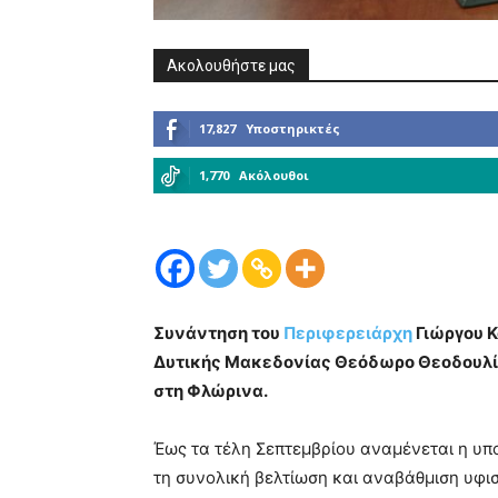
Ακολουθήστε μας
17,827
Υποστηρικτές
1,770
Ακόλουθοι
Συνάντηση του
Περιφερειάρχη
Γιώργου Κ
Δυτικής Μακεδονίας Θεόδωρο Θεοδουλίδ
στη Φλώρινα.
Έως τα τέλη Σεπτεμβρίου αναμένεται η υπ
τη συνολική βελτίωση και αναβάθμιση υφ