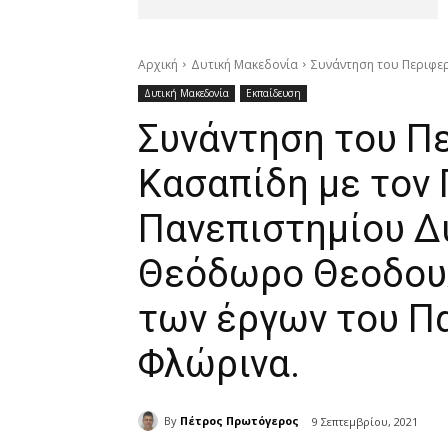
Αρχική
Δυτική Μακεδονία
Συνάντηση του Περιφερ
Δυτική Μακεδονία
Εκπαίδευση
Συνάντηση του Π
Κασαπίδη με τον
Πανεπιστημίου Δ
Θεόδωρο Θεοδουλ
των έργων του Π
Φλώρινα.
By
Πέτρος Πρωτόγερος
9 Σεπτεμβρίου, 2021