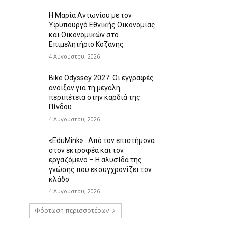
Η Μαρία Αντωνίου με τον
Υφυπουργό Εθνικής Οικονομίας
και Οικονομικών στο
Επιμελητήριο Κοζάνης
4 Αυγούστου, 2026
Bike Odyssey 2027: Οι εγγραφές
άνοιξαν για τη μεγάλη
περιπέτεια στην καρδιά της
Πίνδου
4 Αυγούστου, 2026
«EduMink» : Από τον επιστήμονα
στον εκτροφέα και τον
εργαζόμενο – Η αλυσίδα της
γνώσης που εκσυγχρονίζει τον
κλάδο
4 Αυγούστου, 2026
Φόρτωση περισσοτέρων