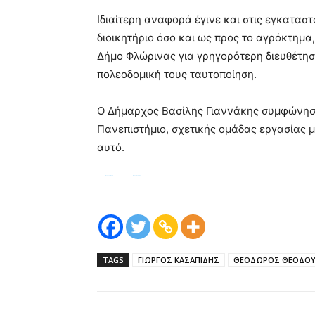
Ιδιαίτερη αναφορά έγινε και στις εγκατασ
διοικητήριο όσο και ως προς το αγρόκτημα,
Δήμο Φλώρινας για γρηγορότερη διευθέτη
πολεοδομική τους ταυτοποίηση.
Ο Δήμαρχος Βασίλης Γιαννάκης συμφώνησε
Πανεπιστήμιο, σχετικής ομάδας εργασίας 
αυτό.
Συνάντηση του
Περιφερειάρχη
Γιώργου Κασαπίδη με τον Πρύτανη του
Πανεπιστημίου
Δυτικής Μακεδονίας Θεόδωρο Θεοδουλίδη, για την πρόοδο των έργων του Πανεπιστημίου στη Φλώρινα.
| Έως τα τέλη Σεπτεμβρίου αναμένεται η υπογραφή της σύμβασης με τον ανάδοχο του έργου για τη συνολική βελτίωση και αναβάθμιση υφιστάμενων κτιριακών υποδομών του Πανεπιστημίου Δυτικής Μακεδονίας στη Φλώρινα, συνολικού προϋπολογισμού
9,9 εκ ευρώ.
TAGS
ΓΙΩΡΓΟΣ ΚΑΣΑΠΙΔΗΣ
ΘΕΟΔΩΡΟΣ ΘΕΟΔΟΥ