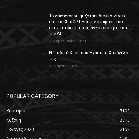
Το enimerosou.gr ζητάει διευκρινίσεις
από το ChatGPT για την αναφορά του
στην κατάκτηση της ανθρωπότητας από
την AI
17 Φεβρουαρίου, 2023
Η Παιδική Χαρά που Έχασε το Χαμόγελό
της
20 Μαρτίου, 2025
POPULAR CATEGORY
Καστοριά
5106
Κοζάνη
3818
Εκλογές 2023
2158
Δυτική Μακεδονία
1982