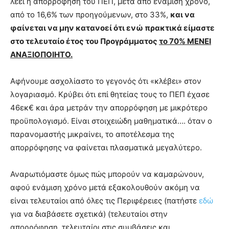
λέει η απορρόφηση του ΠΕΠ, μετά από ενάμιση χρόνο,
από το 16,6% των προηγούμενων, στο 33%,
και να
φαίνεται να μην κατανοεί ότι ενώ πρακτικά είμαστε
στο τελευταίο έτος του Προγράμματος
το 70% ΜΕΝΕΙ
ΑΝΑΞΙΟΠΟΙΗΤΟ.
Αφήνουμε ασχολίαστο το γεγονός ότι «κλέβει» στον
λογαριασμό. Κρύβει ότι επί θητείας τους το ΠΕΠ έχασε
46εκ€ και άρα μετράν την απορρόφηση με μικρότερο
προϋπολογισμό. Είναι στοιχειώδη μαθηματικά…. όταν ο
παρανομαστής μικραίνει, το αποτέλεσμα της
απορρόφησης να φαίνεται πλασματικά μεγαλύτερο.
Αναρωτιόμαστε όμως πώς μπορούν να καμαρώνουν,
αφού ενάμιση χρόνο μετά εξακολουθούν ακόμη να
είναι τελευταίοι από όλες τις Περιφέρειες (πατήστε
εδώ
για να διαβάσετε σχετικά) (τελευταίοι στην
απορρόφηση, τελευταίοι στις συμβάσεις και