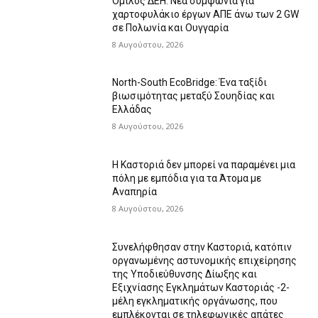
Όμιλος ΔΕΗ: Νέα συμφωνία για
χαρτοφυλάκιο έργων ΑΠΕ άνω των 2 GW
σε Πολωνία και Ουγγαρία
8 Αυγούστου, 2026
North-South EcoBridge: Ένα ταξίδι
βιωσιμότητας μεταξύ Σουηδίας και
Ελλάδας
8 Αυγούστου, 2026
Η Καστοριά δεν μπορεί να παραμένει μια
πόλη με εμπόδια για τα Άτομα με
Αναπηρία
8 Αυγούστου, 2026
Συνελήφθησαν στην Καστοριά, κατόπιν
οργανωμένης αστυνομικής επιχείρησης
της Υποδιεύθυνσης Δίωξης και
Εξιχνίασης Εγκλημάτων Καστοριάς -2-
μέλη εγκληματικής οργάνωσης, που
εμπλέκονται σε τηλεφωνικές απάτες