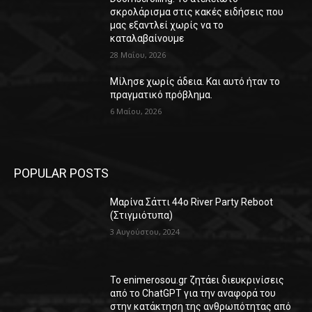
σκρολάρισμα στις κακές ειδήσεις που
μας εξαντλεί χωρίς να το
καταλαβαίνουμε
28 Μαΐου, 2026
Μίλησε χωρίς άδεια. Και αυτό ήταν το
πραγματικό πρόβλημα.
6 Μαΐου, 2026
POPULAR POSTS
Μαρίνα Σάττι 44o River Party Reboot
(Στιγμιότυπα)
3 Αυγούστου, 2024
Το enimerosou.gr ζητάει διευκρινίσεις
από το ChatGPT για την αναφορά του
στην κατάκτηση της ανθρωπότητας από