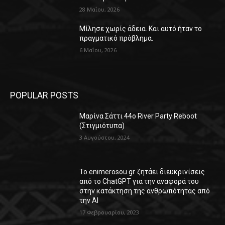
28 Μαΐου, 2026
Μίλησε χωρίς άδεια. Και αυτό ήταν το
πραγματικό πρόβλημα.
6 Μαΐου, 2026
POPULAR POSTS
Μαρίνα Σάττι 44o River Party Reboot
(Στιγμιότυπα)
3 Αυγούστου, 2024
Το enimerosou.gr ζητάει διευκρινίσεις
από το ChatGPT για την αναφορά του
στην κατάκτηση της ανθρωπότητας από
την AI
17 Φεβρουαρίου, 2023