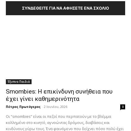
ΣΥΝΔΕΘΕΊΤΕ ΓΙΑ ΝΑ ΑΦΉΣΕΤΕ ΈΝΑ ΣΧΌΛΙΟ
Έξυπνα Παιδιά
Smombies: Η επικίνδυνη συνήθεια που
έχει γίνει καθημερινότητα
Πέτρος Πρωτόγερος
-
2 Ιουνίου, 2026
0
Οι “smombies” είναι οι πεζοί που περπατούν με το βλέμμα
κολλημένο στο κινητό, αγνοώντας δρόμους, διαβάσεις και
κινδύνους γύρω τους. Ένα φαινόμενο που δείχνει πόσο πολύ έχει