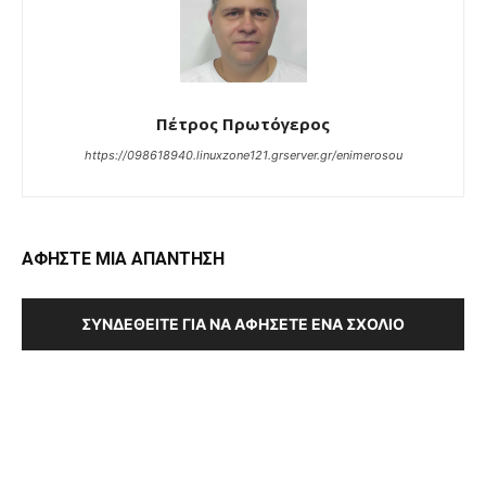
Πέτρος Πρωτόγερος
https://098618940.linuxzone121.grserver.gr/enimerosou
ΑΦΗΣΤΕ ΜΙΑ ΑΠΑΝΤΗΣΗ
ΣΥΝΔΕΘΕΊΤΕ ΓΙΑ ΝΑ ΑΦΉΣΕΤΕ ΈΝΑ ΣΧΌΛΙΟ