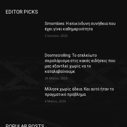
EDITOR PICKS
Smombies: Η επικίνδυνη συνήθεια που
έχει γίνει καθημερινότητα
2 Ιουνίου, 2026
Doomscrolling: Το ατελείωτο
σκρολάρισμα στις κακές ειδήσεις που
μας εξαντλεί χωρίς να το
καταλαβαίνουμε
28 Μαΐου, 2026
Μίλησε χωρίς άδεια. Και αυτό ήταν το
πραγματικό πρόβλημα.
6 Μαΐου, 2026
POPULAR POSTS