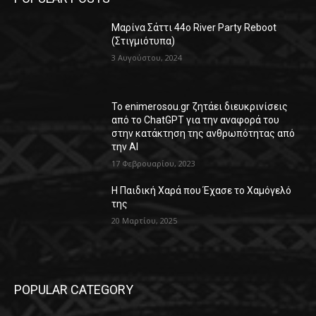
Μαρίνα Σάττι 44o River Party Reboot
(Στιγμιότυπα)
3 Αυγούστου, 2024
Το enimerosou.gr ζητάει διευκρινίσεις
από το ChatGPT για την αναφορά του
στην κατάκτηση της ανθρωπότητας από
την AI
17 Φεβρουαρίου, 2023
Η Παιδική Χαρά που Έχασε το Χαμόγελό
της
20 Μαρτίου, 2025
POPULAR CATEGORY