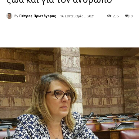
By
Πέτρος Πρωτόγερος
16 Σεπτεμβρίου, 2021
235
0