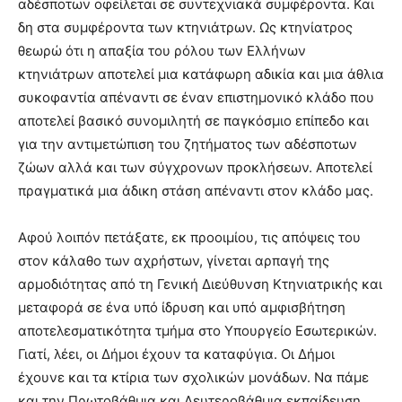
αδέσποτων οφείλεται σε συντεχνιακά συμφέροντα. Και
δη στα συμφέροντα των κτηνιάτρων. Ως κτηνίατρος
θεωρώ ότι η απαξία του ρόλου των Ελλήνων
κτηνιάτρων αποτελεί μια κατάφωρη αδικία και μια άθλια
συκοφαντία απέναντι σε έναν επιστημονικό κλάδο που
αποτελεί βασικό συνομιλητή σε παγκόσμιο επίπεδο και
για την αντιμετώπιση του ζητήματος των αδέσποτων
ζώων αλλά και των σύγχρονων προκλήσεων. Αποτελεί
πραγματικά μια άδικη στάση απέναντι στον κλάδο μας.
Αφού λοιπόν πετάξατε, εκ προοιμίου, τις απόψεις του
στον κάλαθο των αχρήστων, γίνεται αρπαγή της
αρμοδιότητας από τη Γενική Διεύθυνση Κτηνιατρικής και
μεταφορά σε ένα υπό ίδρυση και υπό αμφισβήτηση
αποτελεσματικότητα τμήμα στο Υπουργείο Εσωτερικών.
Γιατί, λέει, οι Δήμοι έχουν τα καταφύγια. Οι Δήμοι
έχουνε και τα κτίρια των σχολικών μονάδων. Να πάμε
και την Πρωτοβάθμια και Δευτεροβάθμια εκπαίδευση