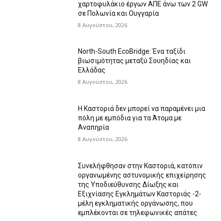
χαρτοφυλάκιο έργων ΑΠΕ άνω των 2 GW
σε Πολωνία και Ουγγαρία
8 Αυγούστου, 2026
North-South EcoBridge: Ένα ταξίδι
βιωσιμότητας μεταξύ Σουηδίας και
Ελλάδας
8 Αυγούστου, 2026
Η Καστοριά δεν μπορεί να παραμένει μια
πόλη με εμπόδια για τα Άτομα με
Αναπηρία
8 Αυγούστου, 2026
Συνελήφθησαν στην Καστοριά, κατόπιν
οργανωμένης αστυνομικής επιχείρησης
της Υποδιεύθυνσης Δίωξης και
Εξιχνίασης Εγκλημάτων Καστοριάς -2-
μέλη εγκληματικής οργάνωσης, που
εμπλέκονται σε τηλεφωνικές απάτες