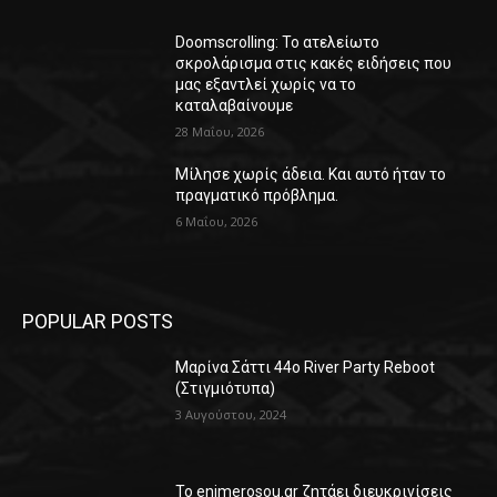
Doomscrolling: Το ατελείωτο
σκρολάρισμα στις κακές ειδήσεις που
μας εξαντλεί χωρίς να το
καταλαβαίνουμε
28 Μαΐου, 2026
Μίλησε χωρίς άδεια. Και αυτό ήταν το
πραγματικό πρόβλημα.
6 Μαΐου, 2026
POPULAR POSTS
Μαρίνα Σάττι 44o River Party Reboot
(Στιγμιότυπα)
3 Αυγούστου, 2024
Το enimerosou.gr ζητάει διευκρινίσεις