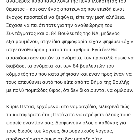
αναφερθώ παραπάνω λόγω της πολυπλοκότητας του
θέματος – και σαν ένας απατεώνας που επειδή είναι
ένοχος προσπαθεί να ξεφύγει, είπε την μισή αλήθεια.
Ξέχασε να πει ότι τότε για την αναθεώρηση του
Συντάγματος και οι 84 Βουλευτές της ΝΔ, μηδενός
εξαιρουμένου, στην ίδια ψηφοφορία είχαν ψηφίσει «όχι»
στην αναθεώρηση αυτού του άρθρου. Εγώ δεν θα
αραδιάσω σαν αυτόν τα ονόματα, τον προκαλώ όμως να
διαβάσει τα ονόματα και των 84 βουλευτών του
κόμματός του που καταψήφισαν και έναν προς έναν να
τους απευθύνει αυτό που είπε από το Βήμα της Βουλής,
με πολύ πομπώδες ύφος, ότι δεν δικαιούνται να ομιλούν.
Κύριε Πέτσα, ερχόμενοι στο νομοσχέδιο, ειλικρινά πώς
τα καταφέρατε έτσι; Πετύχατε να στρέψετε όλους τους
φορείς εναντίον σας. Διαφωνούν όλοι, ο καθένας για
τους δικούς του λόγους, διαφορετικούς λόγους,
αποδεικνύοντας όμως ότι δεν υπήρξε ούτε