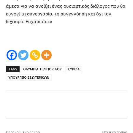
άμεσα για να ανοίξει ένας ουσιαστικός διάλογος που θα
ευνοεί τη συνεργασία, τη συνεννόηση και όχι τον
διχασμό. Ευχαριστώ.»
Ολυμπία Τελιγιορίδου Ολυμπία Τελιγιορίδου Ολυμπία Τελιγιορίδου
TAGS
ΟΛΥΜΠΙΑ ΤΕΛΙΓΙΟΡΙΔΟΥ
ΣΥΡΙΖΑ
ΥΠΟΥΡΓΕΙΟ ΕΣΩΤΕΡΙΚΩΝ
Προηγούμενο άρθρο
Επόμενο άρθρο