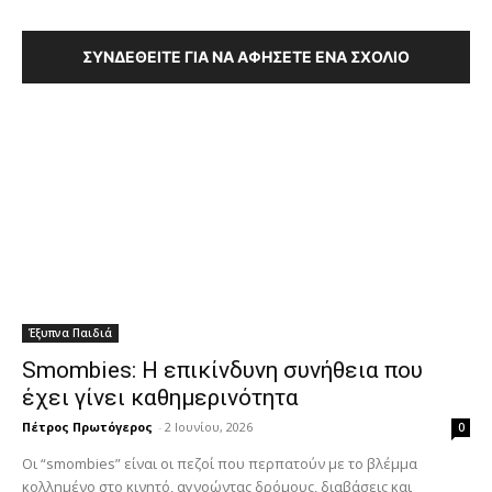
ΣΥΝΔΕΘΕΊΤΕ ΓΙΑ ΝΑ ΑΦΉΣΕΤΕ ΈΝΑ ΣΧΌΛΙΟ
Έξυπνα Παιδιά
Smombies: Η επικίνδυνη συνήθεια που
έχει γίνει καθημερινότητα
Πέτρος Πρωτόγερος
-
2 Ιουνίου, 2026
0
Οι “smombies” είναι οι πεζοί που περπατούν με το βλέμμα
κολλημένο στο κινητό, αγνοώντας δρόμους, διαβάσεις και