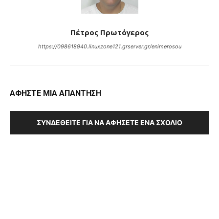
Πέτρος Πρωτόγερος
https://098618940.linuxzone121.grserver.gr/enimerosou
ΑΦΗΣΤΕ ΜΙΑ ΑΠΑΝΤΗΣΗ
ΣΥΝΔΕΘΕΊΤΕ ΓΙΑ ΝΑ ΑΦΉΣΕΤΕ ΈΝΑ ΣΧΌΛΙΟ