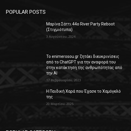
POPULAR POSTS
Μαρίνα Σάττι 44o River Party Reboot
(Στιγμιότυπα)
3 Αυγούστου, 2024
Το enimerosou.gr ζητάει διευκρινίσεις
από το ChatGPT για την αναφορά του
στην κατάκτηση της ανθρωπότητας από
την AI
17 Φεβρουαρίου, 2023
Η Παιδική Χαρά που Έχασε το Χαμόγελό
της
20 Μαρτίου, 2025