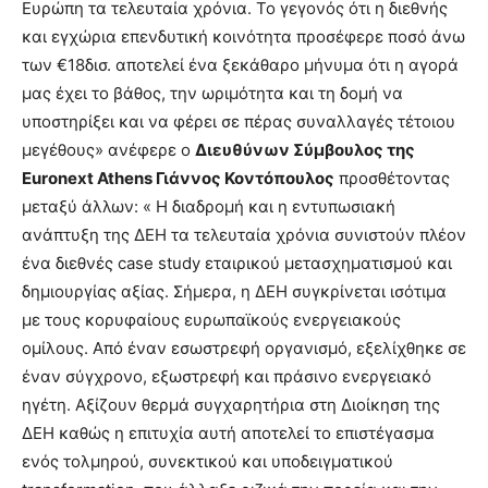
Ευρώπη τα τελευταία χρόνια. Το γεγονός ότι η διεθνής
και εγχώρια επενδυτική κοινότητα προσέφερε ποσό άνω
των €18δισ. αποτελεί ένα ξεκάθαρο μήνυμα ότι η αγορά
μας έχει το βάθος, την ωριμότητα και τη δομή να
υποστηρίξει και να φέρει σε πέρας συναλλαγές τέτοιου
μεγέθους» ανέφερε ο
Διευθύνων Σύμβουλος της
Euronext
Athens
Γιάννος Κοντόπουλος
προσθέτοντας
μεταξύ άλλων: « Η διαδρομή και η εντυπωσιακή
ανάπτυξη της ΔΕΗ τα τελευταία χρόνια συνιστούν πλέον
ένα διεθνές case study εταιρικού μετασχηματισμού και
δημιουργίας αξίας. Σήμερα, η ΔΕΗ συγκρίνεται ισότιμα
με τους κορυφαίους ευρωπαϊκούς ενεργειακούς
ομίλους. Από έναν εσωστρεφή οργανισμό, εξελίχθηκε σε
έναν σύγχρονο, εξωστρεφή και πράσινο ενεργειακό
ηγέτη. Αξίζουν θερμά συγχαρητήρια στη Διοίκηση της
ΔΕΗ καθώς η επιτυχία αυτή αποτελεί το επιστέγασμα
ενός τολμηρού, συνεκτικού και υποδειγματικού