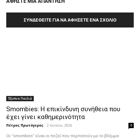
ΑΦΗΣΤΕ ΜΙΑ ΑΠΑΝΤΗΣΗ
ΣΥΝΔΕΘΕΊΤΕ ΓΙΑ ΝΑ ΑΦΉΣΕΤΕ ΈΝΑ ΣΧΌΛΙΟ
Έξυπνα Παιδιά
Smombies: Η επικίνδυνη συνήθεια που
έχει γίνει καθημερινότητα
Πέτρος Πρωτόγερος
-
2 Ιουνίου, 2026
0
Οι “smombies” είναι οι πεζοί που περπατούν με το βλέμμα