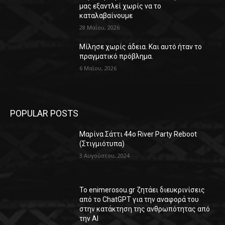
μας εξαντλεί χωρίς να το
καταλαβαίνουμε
28 Μαΐου, 2026
Μίλησε χωρίς άδεια. Και αυτό ήταν το
πραγματικό πρόβλημα.
6 Μαΐου, 2026
POPULAR POSTS
Μαρίνα Σάττι 44o River Party Reboot
(Στιγμιότυπα)
3 Αυγούστου, 2024
Το enimerosou.gr ζητάει διευκρινίσεις
από το ChatGPT για την αναφορά του
στην κατάκτηση της ανθρωπότητας από
την AI