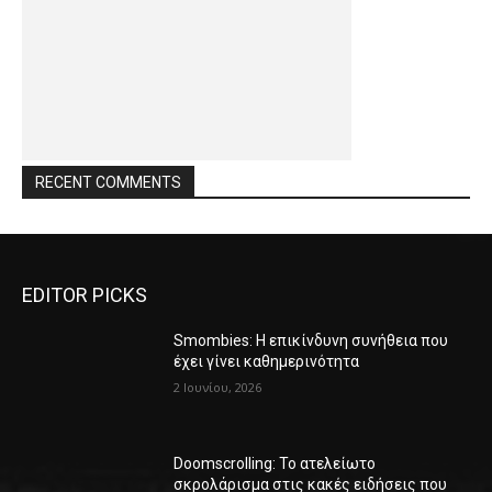
RECENT COMMENTS
EDITOR PICKS
Smombies: Η επικίνδυνη συνήθεια που
έχει γίνει καθημερινότητα
2 Ιουνίου, 2026
Doomscrolling: Το ατελείωτο
σκρολάρισμα στις κακές ειδήσεις που