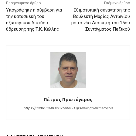
Προηγούμενο άρθρο
Επόμενο άρθρο
Υπογράφηκε η σύμβαση για
Εθιμοτυπική συνάντηση της
την κατασκευή του
Βουλευτή Μαρίας Αντωνίου
εξωτερικού δικτύου
με το νέο Διοικητή του 15ου
ύδρευσης της Τ.Κ. Κέλλης
Συντάγματος Πεζικού
Πέτρος Πρωτόγερος
https://098618940.linuxzone121.grserver.gr/enimerosou