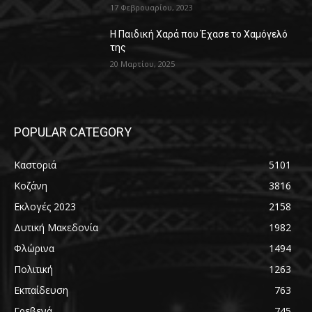
17 Φεβρουαρίου, 2023
Η Παιδική Χαρά που Έχασε το Χαμόγελό
της
20 Μαρτίου, 2025
POPULAR CATEGORY
Καστοριά
5101
Κοζάνη
3816
Εκλογές 2023
2158
Δυτική Μακεδονία
1982
Φλώρινα
1494
Πολιτική
1263
Εκπαίδευση
763
Γρεβενά
745