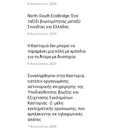
8 Αυγούστου, 2026
North-South EcoBridge: Ένα
ταξίδι βιωσιμότητας μεταξύ
Σουηδίας και Ελλάδας
8 Αυγούστου, 2026
Η Καστοριά δεν μπορεί να
παραμένει μια πόλη με εμπόδια
για τα Άτομα με Αναπηρία
8 Αυγούστου, 2026
Συνελήφθησαν στην Καστοριά,
κατόπιν οργανωμένης
αστυνομικής επιχείρησης της
Υποδιεύθυνσης Δίωξης και
Εξιχνίασης Εγκλημάτων
Καστοριάς -2- μέλη
εγκληματικής οργάνωσης, που
εμπλέκονται σε τηλεφωνικές
απάτες
7 Αυγούστου, 2026