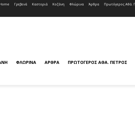
Home
Γρεβενά
Καστοριά
Κοζάνη
Φλώρινα
Άρθρα
Πρωτόγερος Αθά. 
ΆΝΗ
ΦΛΏΡΙΝΑ
ΆΡΘΡΑ
ΠΡΩΤΌΓΕΡΟΣ ΑΘΆ. ΠΈΤΡΟΣ