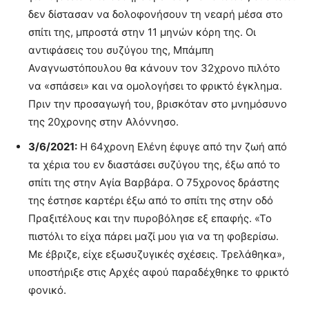
δεν δίστασαν να δολοφονήσουν τη νεαρή μέσα στο
σπίτι της, μπροστά στην 11 μηνών κόρη της. Οι
αντιφάσεις του συζύγου της, Μπάμπη
Αναγνωστόπουλου θα κάνουν τον 32χρονο πιλότο
να «σπάσει» και να ομολογήσει το φρικτό έγκλημα.
Πριν την προσαγωγή του, βρισκόταν στο μνημόσυνο
της 20χρονης στην Αλόννησο.
3/6/2021:
Η 64χρονη Ελένη έφυγε από την ζωή από
τα χέρια του εν διαστάσει συζύγου της, έξω από το
σπίτι της στην Αγία Βαρβάρα. Ο 75χρονος δράστης
της έστησε καρτέρι έξω από το σπίτι της στην οδό
Πραξιτέλους και την πυροβόλησε εξ επαφής. «Το
πιστόλι το είχα πάρει μαζί μου για να τη φοβερίσω.
Με έβριζε, είχε εξωσυζυγικές σχέσεις. Τρελάθηκα»,
υποστήριξε στις Αρχές αφού παραδέχθηκε το φρικτό
φονικό.