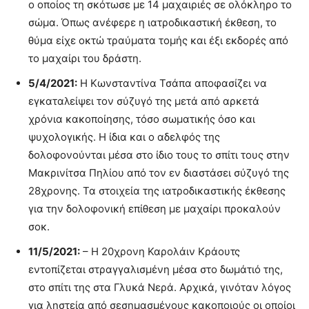
ο οποίος τη σκότωσε με 14 μαχαιριές σε ολόκληρο το
σώμα. Όπως ανέφερε η ιατροδικαστική έκθεση, το
θύμα είχε οκτώ τραύματα τομής και έξι εκδορές από
το μαχαίρι του δράστη.
5/4/2021:
Η Κωνσταντίνα Τσάπα αποφασίζει να
εγκαταλείψει τον σύζυγό της μετά από αρκετά
χρόνια κακοποίησης, τόσο σωματικής όσο και
ψυχολογικής. Η ίδια και ο αδελφός της
δολοφονούνται μέσα στο ίδιο τους το σπίτι τους στην
Μακρινίτσα Πηλίου από τον εν διαστάσει σύζυγό της
28χρονης. Τα στοιχεία της ιατροδικαστικής έκθεσης
για την δολοφονική επίθεση με μαχαίρι προκαλούν
σοκ.
11/5/2021:
– Η 20χρονη Καρολάιν Κράουτς
εντοπίζεται στραγγαλισμένη μέσα στο δωμάτιό της,
στο σπίτι της στα Γλυκά Νερά. Αρχικά, γινόταν λόγος
για ληστεία από σεσημασμένους κακοποιούς οι οποίοι