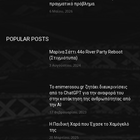
πραγματικό πρόβλημα.
6 Μαΐου, 2026
POPULAR POSTS
Μαρίνα Σάττι 44o River Party Reboot
(Στιγμιότυπα)
3 Αυγούστου, 2024
Το enimerosou.gr ζητάει διευκρινίσεις
από το ChatGPT για την αναφορά του
στην κατάκτηση της ανθρωπότητας από
την AI
17 Φεβρουαρίου, 2023
Η Παιδική Χαρά που Έχασε το Χαμόγελό
της
20 Μαρτίου, 2025