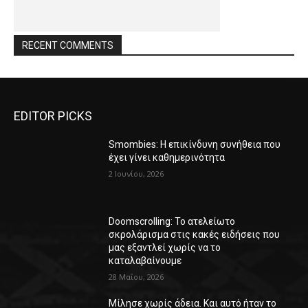
RECENT COMMENTS
EDITOR PICKS
Smombies: Η επικίνδυνη συνήθεια που
έχει γίνει καθημερινότητα
2 Ιουνίου, 2026
Doomscrolling: Το ατελείωτο
σκρολάρισμα στις κακές ειδήσεις που
μας εξαντλεί χωρίς να το
καταλαβαίνουμε
28 Μαΐου, 2026
Μίλησε χωρίς άδεια. Και αυτό ήταν το