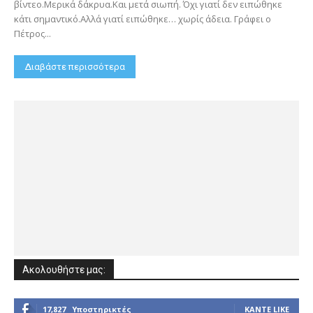
βίντεο.Μερικά δάκρυα.Και μετά σιωπή. Όχι γιατί δεν ειπώθηκε
κάτι σημαντικό.Αλλά γιατί ειπώθηκε… χωρίς άδεια. Γράφει ο
Πέτρος...
Διαβάστε περισσότερα
Ακολουθήστε μας:
17,827
Υποστηρικτές
ΚΆΝΤΕ LIKE