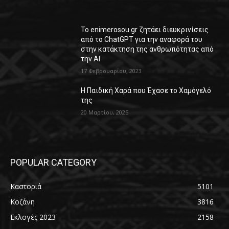
Το enimerosou.gr ζητάει διευκρινίσεις
από το ChatGPT για την αναφορά του
στην κατάκτηση της ανθρωπότητας από
την AI
17 Φεβρουαρίου, 2023
Η Παιδική Χαρά που Έχασε το Χαμόγελό
της
20 Μαρτίου, 2025
POPULAR CATEGORY
Καστοριά
5101
Κοζάνη
3816
Εκλογές 2023
2158