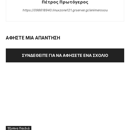
Πέτρος Πρωτόγερος
https://098618940.linuxzone121.grserver.gr/enimerosou
ΑΦΗΣΤΕ ΜΙΑ ΑΠΑΝΤΗΣΗ
ΣΥΝΔΕΘΕΊΤΕ ΓΙΑ ΝΑ ΑΦΉΣΕΤΕ ΈΝΑ ΣΧΌΛΙΟ
Έξυπνα Παιδιά