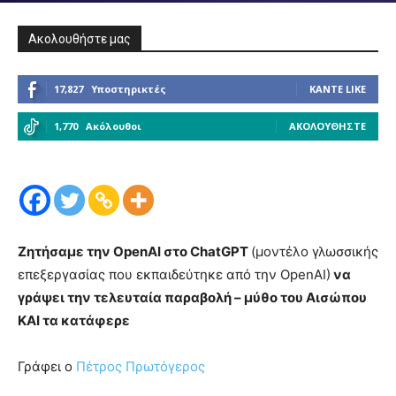
Ακολουθήστε μας
17,827
Υποστηρικτές
ΚΆΝΤΕ LIKE
1,770
Ακόλουθοι
ΑΚΟΛΟΥΘΉΣΤΕ
Ζητήσαμε την OpenAI στο ChatGPT
(μοντέλο γλωσσικής
επεξεργασίας που εκπαιδεύτηκε από την OpenAI)
να
γράψει την τελευταία παραβολή – μύθο του Αισώπου
ΚΑΙ τα κατάφερε
Γράφει ο
Πέτρος Πρωτόγερος