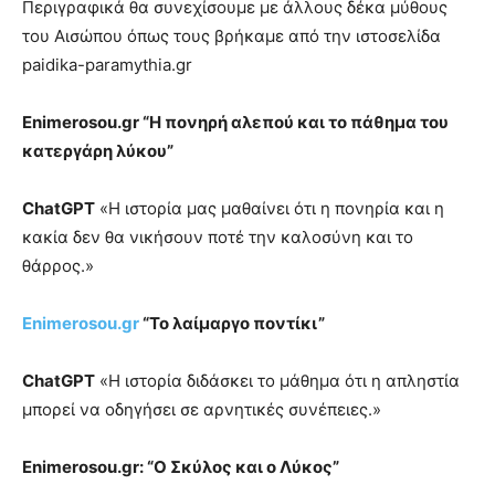
Περιγραφικά θα συνεχίσουμε με άλλους δέκα μύθους
του Αισώπου όπως τους βρήκαμε από την ιστοσελίδα
paidika-paramythia.gr
Enimerosou.gr “Η πονηρή αλεπού και το πάθημα του
κατεργάρη λύκου”
ChatGPT
«Η ιστορία μας μαθαίνει ότι η πονηρία και η
κακία δεν θα νικήσουν ποτέ την καλοσύνη και το
θάρρος.»
Enimerosou.gr
“Το λαίμαργο ποντίκι”
ChatGPT
«Η ιστορία διδάσκει το μάθημα ότι η απληστία
μπορεί να οδηγήσει σε αρνητικές συνέπειες.»
Enimerosou.gr: “Ο Σκύλος και ο Λύκος”