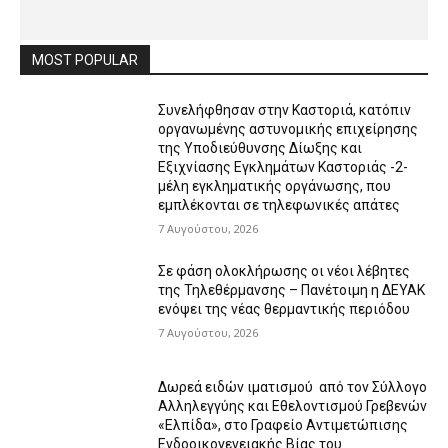
MOST POPULAR
Συνελήφθησαν στην Καστοριά, κατόπιν
οργανωμένης αστυνομικής επιχείρησης
της Υποδιεύθυνσης Δίωξης και
Εξιχνίασης Εγκλημάτων Καστοριάς -2-
μέλη εγκληματικής οργάνωσης, που
εμπλέκονται σε τηλεφωνικές απάτες
7 Αυγούστου, 2026
Σε φάση ολοκλήρωσης οι νέοι λέβητες
της Τηλεθέρμανσης – Πανέτοιμη η ΔΕΥΑΚ
ενόψει της νέας θερμαντικής περιόδου
7 Αυγούστου, 2026
Δωρεά ειδών ιματισμού από τον Σύλλογο
Αλληλεγγύης και Εθελοντισμού Γρεβενών
«Ελπίδα», στο Γραφείο Αντιμετώπισης
Ενδοοικογενειακής Βίας του