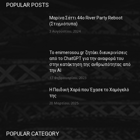
POPULAR POSTS
Μαρίνα Σάττι 44o River Party Reboot
(Στιγμιότυπα)
3 Αυγούστου, 2024
Το enimerosou.gr ζητάει διευκρινίσεις
από το ChatGPT για την αναφορά του
στην κατάκτηση της ανθρωπότητας από
την AI
17 Φεβρουαρίου, 2023
Η Παιδική Χαρά που Έχασε το Χαμόγελό
της
20 Μαρτίου, 2025
POPULAR CATEGORY