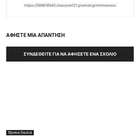
https://098618940.linuxzone121.grserver.gr/enimerosou
ΑΦΗΣΤΕ ΜΙΑ ΑΠΑΝΤΗΣΗ
ΣΥΝΔΕΘΕΊΤΕ ΓΙΑ ΝΑ ΑΦΉΣΕΤΕ ΈΝΑ ΣΧΌΛΙΟ
Έξυπνα Παιδιά