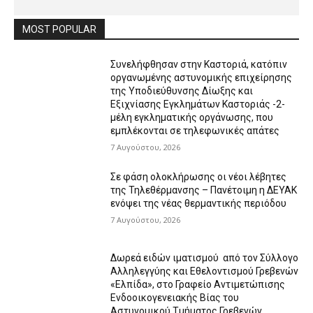
MOST POPULAR
Συνελήφθησαν στην Καστοριά, κατόπιν
οργανωμένης αστυνομικής επιχείρησης
της Υποδιεύθυνσης Δίωξης και
Εξιχνίασης Εγκλημάτων Καστοριάς -2-
μέλη εγκληματικής οργάνωσης, που
εμπλέκονται σε τηλεφωνικές απάτες
7 Αυγούστου, 2026
Σε φάση ολοκλήρωσης οι νέοι λέβητες
της Τηλεθέρμανσης – Πανέτοιμη η ΔΕΥΑΚ
ενόψει της νέας θερμαντικής περιόδου
7 Αυγούστου, 2026
Δωρεά ειδών ιματισμού από τον Σύλλογο
Αλληλεγγύης και Εθελοντισμού Γρεβενών
«Ελπίδα», στο Γραφείο Αντιμετώπισης
Ενδοοικογενειακής Βίας του
Αστυνομικού Τμήματος Γρεβενών