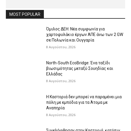
MOST POPULAR
Όμιλος ΔΕΗ: Νέα συμφωνία για
χαρτοφυλάκιο έργων ΑΠΕ άνω των 2 GW
σε Πολωνία και Ουγγαρία
8 Αυγούστου, 2026
North-South EcoBridge: Ένα ταξίδι
βιωσιμότητας μεταξύ Σουηδίας και
Ελλάδας
8 Αυγούστου, 2026
Η Καστοριά δεν μπορεί να παραμένει μια
πόλη με εμπόδια για τα Άτομα με
Αναπηρία
8 Αυγούστου, 2026
Συνελήφθησαν στην Καστοριά, κατόπιν