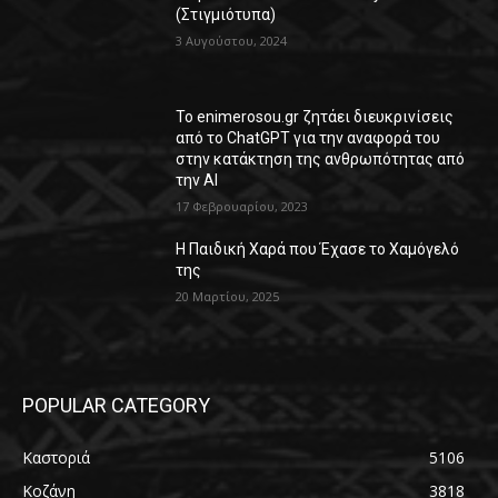
(Στιγμιότυπα)
3 Αυγούστου, 2024
Το enimerosou.gr ζητάει διευκρινίσεις
από το ChatGPT για την αναφορά του
στην κατάκτηση της ανθρωπότητας από
την AI
17 Φεβρουαρίου, 2023
Η Παιδική Χαρά που Έχασε το Χαμόγελό
της
20 Μαρτίου, 2025
POPULAR CATEGORY
Καστοριά
5106
Κοζάνη
3818