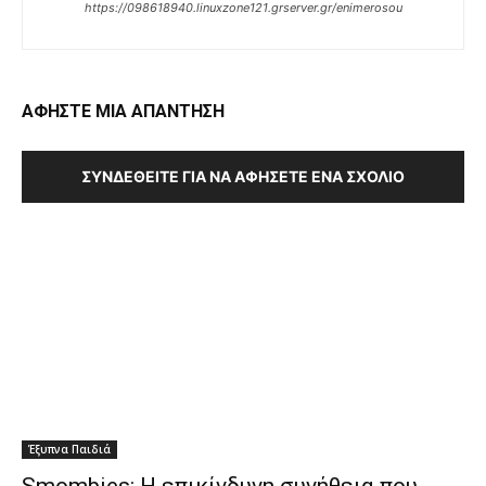
https://098618940.linuxzone121.grserver.gr/enimerosou
ΑΦΗΣΤΕ ΜΙΑ ΑΠΑΝΤΗΣΗ
ΣΥΝΔΕΘΕΊΤΕ ΓΙΑ ΝΑ ΑΦΉΣΕΤΕ ΈΝΑ ΣΧΌΛΙΟ
Έξυπνα Παιδιά
Smombies: Η επικίνδυνη συνήθεια που