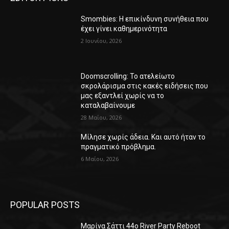
Smombies: Η επικίνδυνη συνήθεια που
έχει γίνει καθημερινότητα
2 Ιουνίου, 2026
Doomscrolling: Το ατελείωτο
σκρολάρισμα στις κακές ειδήσεις που
μας εξαντλεί χωρίς να το
καταλαβαίνουμε
28 Μαΐου, 2026
Μίλησε χωρίς άδεια. Και αυτό ήταν το
πραγματικό πρόβλημα.
6 Μαΐου, 2026
POPULAR POSTS
Μαρίνα Σάττι 44o River Party Reboot