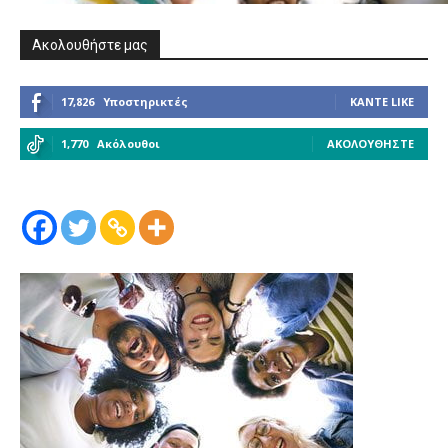
Ακολουθήστε μας
17,826
Υποστηρικτές
ΚΆΝΤΕ LIKE
1,770
Ακόλουθοι
ΑΚΟΛΟΥΘΉΣΤΕ