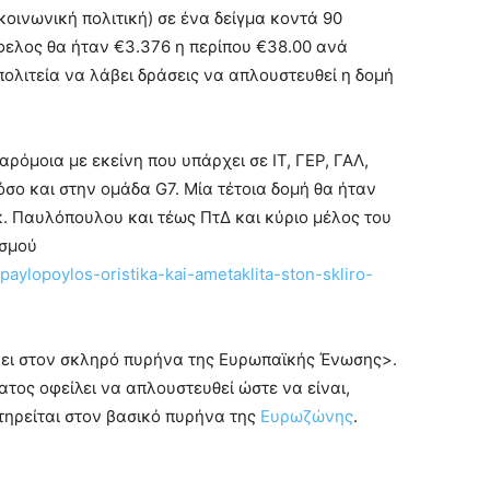
κοινωνική πολιτική) σε ένα δείγμα κοντά 90
φελος θα ήταν €3.376 η περίπου €38.00 ανά
πολιτεία να λάβει δράσεις να απλουστευθεί η δομή
ρόμοια με εκείνη που υπάρχει σε ΙΤ, ΓΕΡ, ΓΑΛ,
ο και στην ομάδα G7. Μία τέτοια δομή θα ήταν
κ. Παυλόπουλου και τέως ΠτΔ και κύριο μέλος του
ισμού
paylopoylos-oristika-kai-ametaklita-ston-skliro-
κει στον σκληρό πυρήνα της Ευρωπαϊκής Ένωσης>.
τος οφείλει να απλουστευθεί ώστε να είναι,
τηρείται στον βασικό πυρήνα της
Ευρωζώνης
.