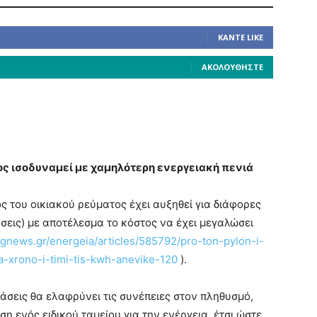
ΚΆΝΤΕ LIKE
ΑΚΟΛΟΥΘΉΣΤΕ
ς ισοδυναμεί με χαμηλότερη ενεργειακή πενιά
ς του οικιακού ρεύματος έχει αυξηθεί για διάφορες
νσεις) με αποτέλεσμα το κόστος να έχει μεγαλώσει
gnews.gr/energeia/articles/585792/pro-ton-pylon-i-
na-xrono-i-timi-tis-kwh-anevike-120
).
άσεις θα ελαφρύνει τις συνέπειες στον πληθυσμό,
η ενός ειδικού ταμείου για την ενέργεια, έτσι ώστε