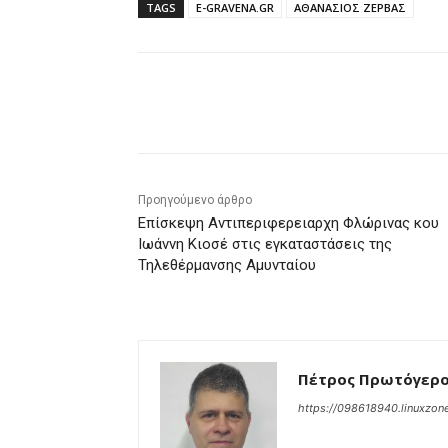
TAGS
E-GRAVENA.GR
ΑΘΑΝΑΣΙΟΣ ΖΕΡΒΑΣ
μερίδιο
Προηγούμενο άρθρο
Επίσκεψη Αντιπεριφερειαρχη Φλώρινας κου
Ιωάννη Κιοσέ στις εγκαταστάσεις της
Τηλεθέρμανσης Αμυνταίου
Πέτρος Πρωτόγερ
https://098618940.linuxzone