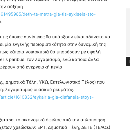
 την αύξηση
561495985/deth-ta-metra-gia-tis-ayxiseis-sto-
).
 τις όποιες συνέπειες θα υπάρξουν είναι αδύνατο να
χει μία εγγενής περιοριστικότητα στην δυναμική της
ναι πως κάποια νοικοκυριά θα μπορέσουν με υψηλή
ris paribus, τον λογαριασμό, ενώ κάποια άλλα
οφέρουν από ενεργειακή πενία.
.χ., Δημοτικά Τέλη, ΥΚΩ, Εκτελωνιστικό Τέλος) που
η: λογαριασμός οικιακού ρευμάτος.
article/1610832/eykairia-gia-diafaneia-stoys-
ξετάσει το οικονομικό όφελος από την απλοποιήση
χετων χρεώσεων: EΡΤ, Δημοτικά Τέλη, ΔΕΤΕ (ΤΕΛΟΣ)