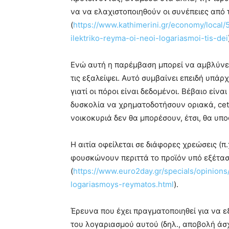
να να ελαχιστοποιηθούν οι συνέπειες από
(
https://www.kathimerini.gr/economy/local/
ilektriko-reyma-oi-neoi-logariasmoi-tis-dei
Ενώ αυτή η παρέμβαση μπορεί να αμβλύνει
τις εξαλείψει. Αυτό συμβαίνει επειδή υπάρ
γιατί οι πόροι είναι δεδομένοι. Βέβαιο εί
δυσκολία να χρηματοδοτήσουν οριακά, cete
νοικοκυριά δεν θα μπορέσουν, έτσι, θα υπ
Η αιτία οφείλεται σε διάφορες χρεώσεις (π
φουσκώνουν περιττά το προϊόν υπό εξέτασ
(
https://www.euro2day.gr/specials/opinions/
logariasmoys-reymatos.html
).
Έρευνα που έχει πραγματοποιηθεί για να ε
του λογαριασμού αυτού (δηλ., αποβολή άσ