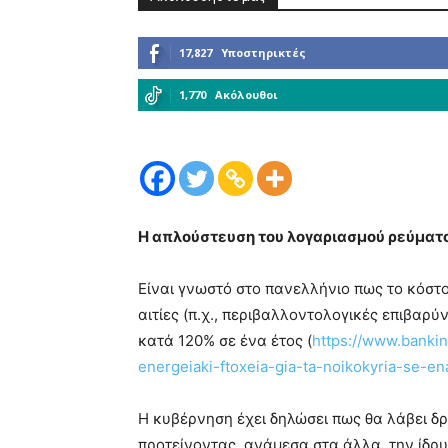
17,827
Υποστηρικτές
1,770
Ακόλουθοι
Η απλούστευση του λογαριασμού ρεύματο
Είναι γνωστό στο πανελλήνιο πως το κόστο
αιτίες (π.χ., περιβαλλοντολογικές επιβαρύ
κατά 120% σε ένα έτος (
https://www.bankin
energeiaki-ftoxeia-gia-ta-noikokyria-se-e
Η κυβέρνηση έχει δηλώσει πως θα λάβει δρ
προτείνοντας, ανάμεσα στα άλλα, την ίδρυσ