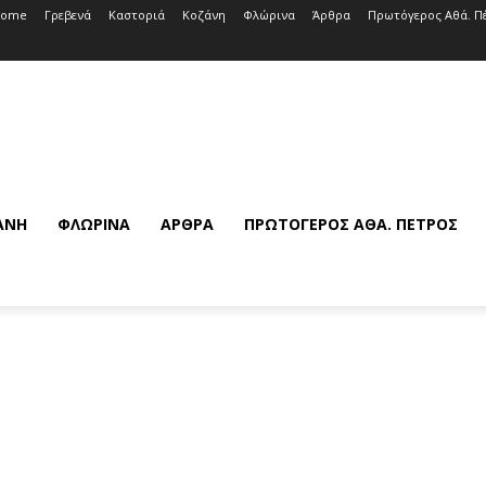
Home
Γρεβενά
Καστοριά
Κοζάνη
Φλώρινα
Άρθρα
Πρωτόγερος Αθά. Π
ΆΝΗ
ΦΛΏΡΙΝΑ
ΆΡΘΡΑ
ΠΡΩΤΌΓΕΡΟΣ ΑΘΆ. ΠΈΤΡΟΣ