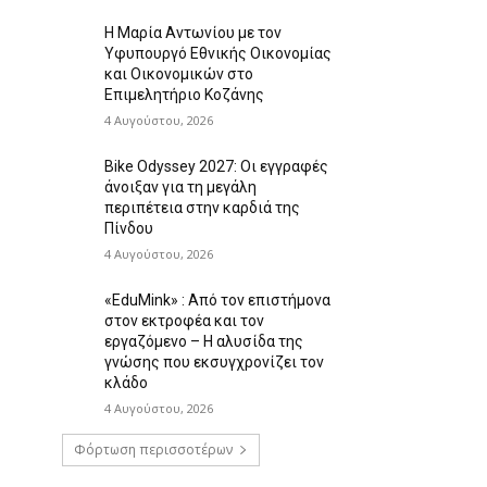
Η Μαρία Αντωνίου με τον
Υφυπουργό Εθνικής Οικονομίας
και Οικονομικών στο
Επιμελητήριο Κοζάνης
4 Αυγούστου, 2026
Bike Odyssey 2027: Οι εγγραφές
άνοιξαν για τη μεγάλη
περιπέτεια στην καρδιά της
Πίνδου
4 Αυγούστου, 2026
«EduMink» : Από τον επιστήμονα
στον εκτροφέα και τον
εργαζόμενο – Η αλυσίδα της
γνώσης που εκσυγχρονίζει τον
κλάδο
4 Αυγούστου, 2026
Φόρτωση περισσοτέρων