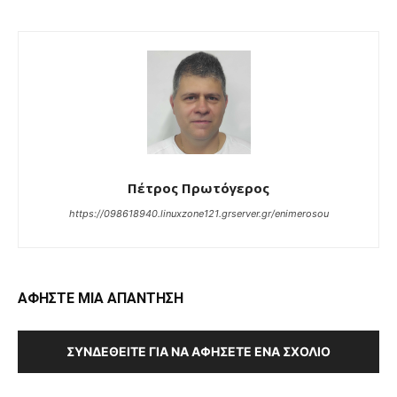
Πέτρος Πρωτόγερος
https://098618940.linuxzone121.grserver.gr/enimerosou
ΑΦΗΣΤΕ ΜΙΑ ΑΠΑΝΤΗΣΗ
ΣΥΝΔΕΘΕΊΤΕ ΓΙΑ ΝΑ ΑΦΉΣΕΤΕ ΈΝΑ ΣΧΌΛΙΟ