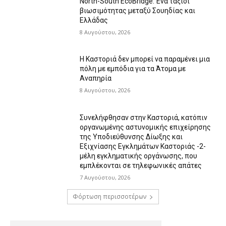
North-South EcoBridge: Ένα ταξίδι
βιωσιμότητας μεταξύ Σουηδίας και
Ελλάδας
8 Αυγούστου, 2026
Η Καστοριά δεν μπορεί να παραμένει μια
πόλη με εμπόδια για τα Άτομα με
Αναπηρία
8 Αυγούστου, 2026
Συνελήφθησαν στην Καστοριά, κατόπιν
οργανωμένης αστυνομικής επιχείρησης
της Υποδιεύθυνσης Δίωξης και
Εξιχνίασης Εγκλημάτων Καστοριάς -2-
μέλη εγκληματικής οργάνωσης, που
εμπλέκονται σε τηλεφωνικές απάτες
7 Αυγούστου, 2026
Φόρτωση περισσοτέρων