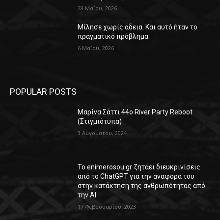
28 Μαΐου, 2026
Μίλησε χωρίς άδεια. Και αυτό ήταν το
πραγματικό πρόβλημα.
6 Μαΐου, 2026
POPULAR POSTS
Μαρίνα Σάττι 44o River Party Reboot
(Στιγμιότυπα)
3 Αυγούστου, 2024
Το enimerosou.gr ζητάει διευκρινίσεις
από το ChatGPT για την αναφορά του
στην κατάκτηση της ανθρωπότητας από
την AI
17 Φεβρουαρίου, 2023