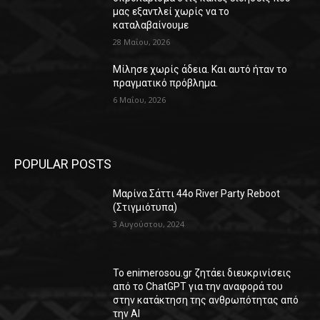
μας εξαντλεί χωρίς να το
καταλαβαίνουμε
28 Μαΐου, 2026
Μίλησε χωρίς άδεια. Και αυτό ήταν το
πραγματικό πρόβλημα.
6 Μαΐου, 2026
POPULAR POSTS
Μαρίνα Σάττι 44o River Party Reboot
(Στιγμιότυπα)
3 Αυγούστου, 2024
Το enimerosou.gr ζητάει διευκρινίσεις
από το ChatGPT για την αναφορά του
στην κατάκτηση της ανθρωπότητας από
την AI