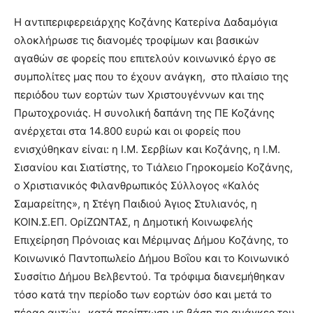
Η αντιπεριφερειάρχης Κοζάνης Κατερίνα Δαδαμόγια
ολοκλήρωσε τις διανομές τροφίμων και βασικών
αγαθών σε φορείς που επιτελούν κοινωνικό έργο σε
συμπολίτες μας που το έχουν ανάγκη, στο πλαίσιο της
περιόδου των εορτών των Χριστουγέννων και της
Πρωτοχρονιάς. Η συνολική δαπάνη της ΠΕ Κοζάνης
ανέρχεται στα 14.800 ευρώ και οι φορείς που
ενισχύθηκαν είναι: η Ι.Μ. Σερβίων και Κοζάνης, η Ι.Μ.
Σισανίου και Σιατίστης, το Τιάλειο Γηροκομείο Κοζάνης,
ο Χριστιανικός Φιλανθρωπικός Σύλλογος «Καλός
Σαμαρείτης», η Στέγη Παιδιού Άγιος Στυλιανός, η
ΚΟΙΝ.Σ.ΕΠ. ΟρίΖΩΝΤΑΣ, η Δημοτική Κοινωφελής
Επιχείρηση Πρόνοιας και Μέριμνας Δήμου Κοζάνης, το
Κοινωνικό Παντοπωλείο Δήμου Βοΐου και το Κοινωνικό
Συσσίτιο Δήμου Βελβεντού. Τα τρόφιμα διανεμήθηκαν
τόσο κατά την περίοδο των εορτών όσο και μετά το
πέρας αυτών, κατά περίπτωση με βάση τις ανάγκες του