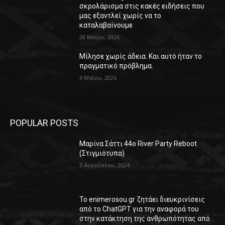
σκρολάρισμα στις κακές ειδήσεις που
μας εξαντλεί χωρίς να το
καταλαβαίνουμε
28 Μαΐου, 2026
Μίλησε χωρίς άδεια. Και αυτό ήταν το
πραγματικό πρόβλημα.
6 Μαΐου, 2026
POPULAR POSTS
Μαρίνα Σάττι 44o River Party Reboot
(Στιγμιότυπα)
3 Αυγούστου, 2024
Το enimerosou.gr ζητάει διευκρινίσεις
από το ChatGPT για την αναφορά του
στην κατάκτηση της ανθρωπότητας από