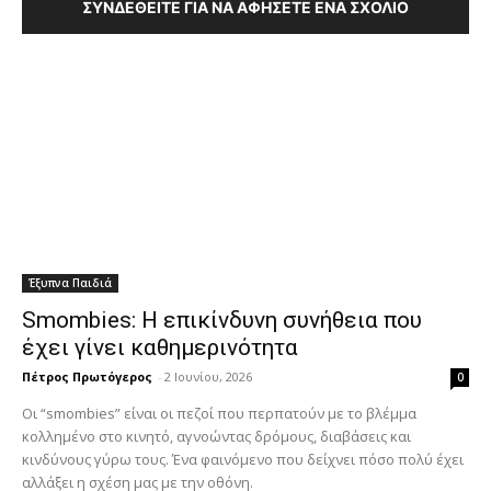
ΣΥΝΔΕΘΕΊΤΕ ΓΙΑ ΝΑ ΑΦΉΣΕΤΕ ΈΝΑ ΣΧΌΛΙΟ
Έξυπνα Παιδιά
Smombies: Η επικίνδυνη συνήθεια που
έχει γίνει καθημερινότητα
Πέτρος Πρωτόγερος
-
2 Ιουνίου, 2026
0
Οι “smombies” είναι οι πεζοί που περπατούν με το βλέμμα
κολλημένο στο κινητό, αγνοώντας δρόμους, διαβάσεις και
κινδύνους γύρω τους. Ένα φαινόμενο που δείχνει πόσο πολύ έχει
αλλάξει η σχέση μας με την οθόνη.