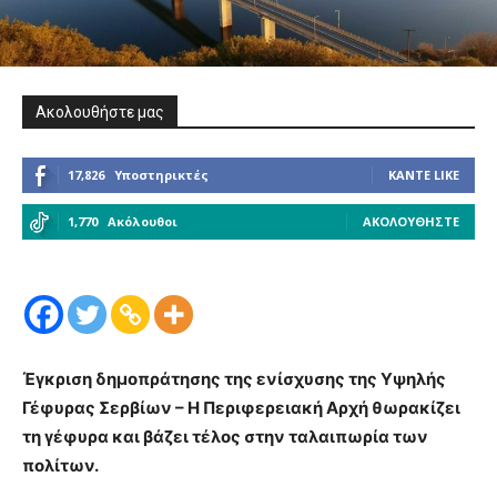
Ακολουθήστε μας
17,826
Υποστηρικτές
ΚΆΝΤΕ LIKE
1,770
Ακόλουθοι
ΑΚΟΛΟΥΘΉΣΤΕ
Έγκριση δημοπράτησης της ενίσχυσης της Υψηλής
Γέφυρας Σερβίων – Η Περιφερειακή Αρχή θωρακίζει
τη γέφυρα και βάζει τέλος στην ταλαιπωρία των
πολίτων.