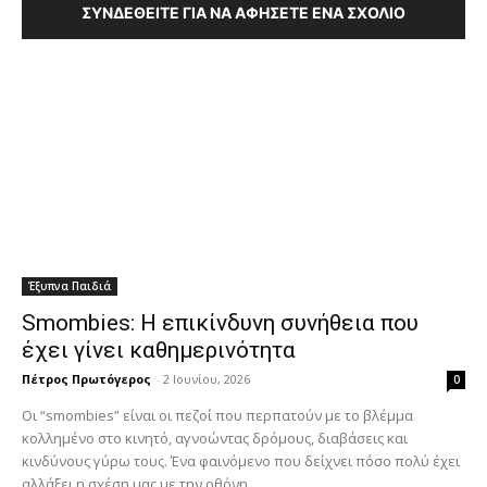
ΣΥΝΔΕΘΕΊΤΕ ΓΙΑ ΝΑ ΑΦΉΣΕΤΕ ΈΝΑ ΣΧΌΛΙΟ
Έξυπνα Παιδιά
Smombies: Η επικίνδυνη συνήθεια που
έχει γίνει καθημερινότητα
Πέτρος Πρωτόγερος
-
2 Ιουνίου, 2026
0
Οι “smombies” είναι οι πεζοί που περπατούν με το βλέμμα
κολλημένο στο κινητό, αγνοώντας δρόμους, διαβάσεις και
κινδύνους γύρω τους. Ένα φαινόμενο που δείχνει πόσο πολύ έχει
αλλάξει η σχέση μας με την οθόνη.