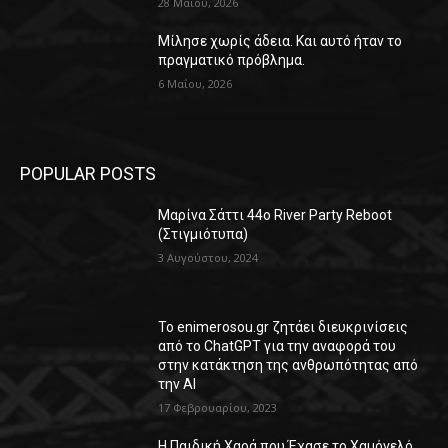
28 Μαΐου, 2026
Μίλησε χωρίς άδεια. Και αυτό ήταν το
πραγματικό πρόβλημα.
6 Μαΐου, 2026
POPULAR POSTS
Μαρίνα Σάττι 44o River Party Reboot
(Στιγμιότυπα)
3 Αυγούστου, 2024
Το enimerosou.gr ζητάει διευκρινίσεις
από το ChatGPT για την αναφορά του
στην κατάκτηση της ανθρωπότητας από
την AI
17 Φεβρουαρίου, 2023
Η Παιδική Χαρά που Έχασε το Χαμόγελό