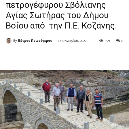
πετρογέφυρου Σβόλιανης
Αγίας Σωτήρας του Δήμου
Βοΐου από την Π.Ε. Κοζάνης.
By
Πέτρος Πρωτόγερος
14 Οκτωβρίου, 2022
199
0