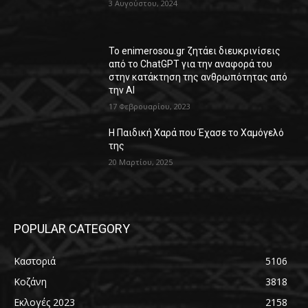
3 Αυγούστου, 2024
Το enimerosou.gr ζητάει διευκρινίσεις
από το ChatGPT για την αναφορά του
στην κατάκτηση της ανθρωπότητας από
την AI
17 Φεβρουαρίου, 2023
Η Παιδική Χαρά που Έχασε το Χαμόγελό
της
20 Μαρτίου, 2025
POPULAR CATEGORY
Καστοριά
5106
Κοζάνη
3818
Εκλογές 2023
2158