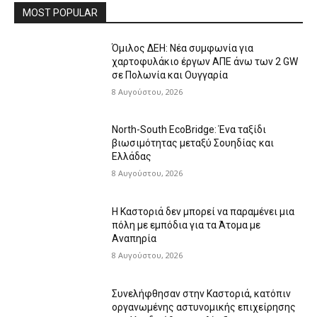
MOST POPULAR
Όμιλος ΔΕΗ: Νέα συμφωνία για
χαρτοφυλάκιο έργων ΑΠΕ άνω των 2 GW
σε Πολωνία και Ουγγαρία
8 Αυγούστου, 2026
North-South EcoBridge: Ένα ταξίδι
βιωσιμότητας μεταξύ Σουηδίας και
Ελλάδας
8 Αυγούστου, 2026
Η Καστοριά δεν μπορεί να παραμένει μια
πόλη με εμπόδια για τα Άτομα με
Αναπηρία
8 Αυγούστου, 2026
Συνελήφθησαν στην Καστοριά, κατόπιν
οργανωμένης αστυνομικής επιχείρησης