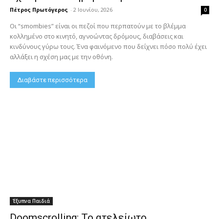
Πέτρος Πρωτόγερος
-
2 Ιουνίου, 2026
0
Οι “smombies” είναι οι πεζοί που περπατούν με το βλέμμα
κολλημένο στο κινητό, αγνοώντας δρόμους, διαβάσεις και
κινδύνους γύρω τους. Ένα φαινόμενο που δείχνει πόσο πολύ έχει
αλλάξει η σχέση μας με την οθόνη.
Διαβάστε περισσότερα
Έξυπνα Παιδιά
Doomscrolling: Το ατελείωτο