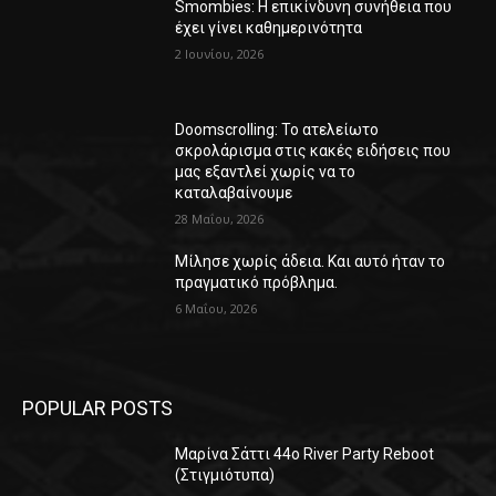
Smombies: Η επικίνδυνη συνήθεια που
έχει γίνει καθημερινότητα
2 Ιουνίου, 2026
Doomscrolling: Το ατελείωτο
σκρολάρισμα στις κακές ειδήσεις που
μας εξαντλεί χωρίς να το
καταλαβαίνουμε
28 Μαΐου, 2026
Μίλησε χωρίς άδεια. Και αυτό ήταν το
πραγματικό πρόβλημα.
6 Μαΐου, 2026
POPULAR POSTS
Μαρίνα Σάττι 44o River Party Reboot
(Στιγμιότυπα)