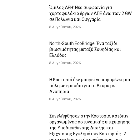
Όμιλος ΔΕΗ: Νέα συμφωνία για
χαρτοφυλάκιο έργων ΑΠΕ άνω των 2 GW
σε Πολωνία και Ουγγαρία
8 Αυγούστου, 2026
North-South EcoBridge: Ένα ταξίδι
βιωσιμότητας μεταξύ Σουηδίας και
Ελλάδας
8 Αυγούστου, 2026
Η Καστοριά δεν μπορεί να παραμένει μια
πόλη με εμπόδια για τα Άτομα με
Αναπηρία
8 Αυγούστου, 2026
Συνελήφθησαν στην Καστοριά, κατόπιν
οργανωμένης αστυνομικής επιχείρησης
της Υποδιεύθυνσης Δίωξης και
Εξιχνίασης Εγκλημάτων Καστοριάς -2-
μέλη εγκληματικής οργάνωσης, που