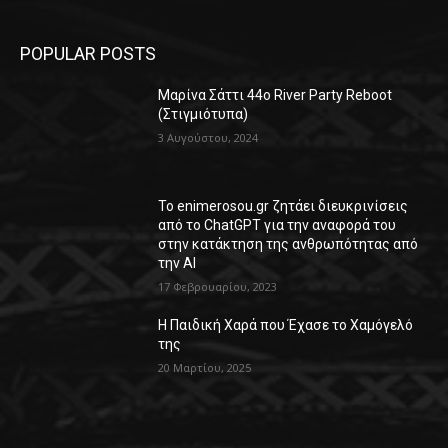
POPULAR POSTS
Μαρίνα Σάττι 44o River Party Reboot
(Στιγμιότυπα)
3 Αυγούστου, 2024
Το enimerosou.gr ζητάει διευκρινίσεις
από το ChatGPT για την αναφορά του
στην κατάκτηση της ανθρωπότητας από
την AI
17 Φεβρουαρίου, 2023
Η Παιδική Χαρά που Έχασε το Χαμόγελό
της
20 Μαρτίου, 2025