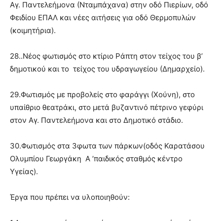
Αγ. Παντελεήμονα (Νταμπάχανα) στην οδό Πιερίων, οδό
Φειδίου ΕΠΑΛ και νέες αιτήσεις για οδό Θερμοπυλών
(κοιμητήρια).
28..Νέος φωτισμός στο κτίριο Ράπτη στον τείχος του β’
δημοτικού και το τείχος του υδραγωγείου (Δημαρχείο).
29.Φωτισμός με προβολείς στο φαράγγι (Χούνη), στο
υπαίθριο θεατράκι, στο μετά βυζαντινό πέτρινο γεφύρι
στον Αγ. Παντελεήμονα και στο Δημοτικό στάδιο.
30.Φωτισμός στα 3φωτα των πάρκων(οδός Καρατάσου
Ολυμπίου Γεωργάκη Α ’παιδικός σταθμός κέντρο
Υγείας).
Έργα που πρέπει να υλοποιηθούν: