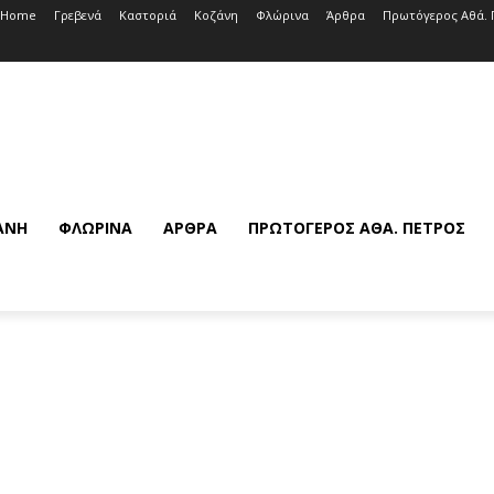
Home
Γρεβενά
Καστοριά
Κοζάνη
Φλώρινα
Άρθρα
Πρωτόγερος Αθά. 
ΆΝΗ
ΦΛΏΡΙΝΑ
ΆΡΘΡΑ
ΠΡΩΤΌΓΕΡΟΣ ΑΘΆ. ΠΈΤΡΟΣ