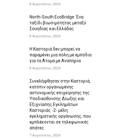
8 Αυγούστου, 2026
North-South EcoBridge: Ένα
ταξίδι βιωσιμότητας μεταξύ
Σουηδίας και Ελλάδας
8 Αυγούστου, 2026
Η Καστοριά δεν μπορεί να
παραμένει μια πόλη με εμπόδια
για τα Άτομα με Αναπηρία
8 Αυγούστου, 2026
Συνελήφθησαν στην Καστοριά,
κατόπιν οργανωμένης
αστυνομικής επιχείρησης της
Υποδιεύθυνσης Δίωξης και
Εξιχνίασης Εγκλημάτων
Καστοριάς -2- μέλη
εγκληματικής οργάνωσης, που
εμπλέκονται σε τηλεφωνικές
απάτες
7 Αυγούστου, 2026