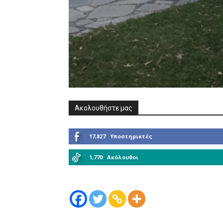
Ακολουθήστε μας
17,827
Υποστηρικτές
1,770
Ακόλουθοι