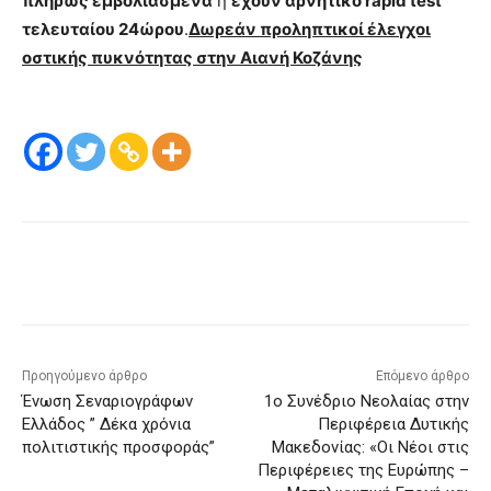
πλήρως εμβολιασμένα
ή
έχουν αρνητικό rapid test
τελευταίου 24ώρου
.
Δωρεάν προληπτικοί έλεγχοι
οστικής πυκνότητας στην Αιανή Κοζάνης
Προηγούμενο άρθρο
Επόμενο άρθρο
Ένωση Σεναριογράφων
1ο Συνέδριο Νεολαίας στην
Ελλάδος ” Δέκα χρόνια
Περιφέρεια Δυτικής
πολιτιστικής προσφοράς”
Μακεδονίας: «Οι Νέοι στις
Περιφέρειες της Ευρώπης –