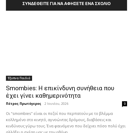
ΣΥΝΔΕΘΕΊΤΕ ΓΙΑ ΝΑ ΑΦΉΣΕΤΕ ΈΝΑ ΣΧΌΛΙΟ
Έξυπνα Παιδιά
Smombies: Η επικίνδυνη συνήθεια που
έχει γίνει καθημερινότητα
Πέτρος Πρωτόγερος
-
2 Ιουνίου, 2026
0
Οι “smombies” είναι οι πεζοί που περπατούν με το βλέμμα
κολλημένο στο κινητό, αγνοώντας δρόμους, διαβάσεις και
κινδύνους γύρω τους. Ένα φαινόμενο που δείχνει πόσο πολύ έχει
αλλάξει η σχέση μας με την οθόνη.