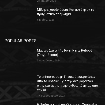
28 Μαΐου, 2026
Μίλησε χωρίς άδεια. Και αυτό ήταν το
πραγματικό πρόβλημα.
6 Μαΐου, 2026
POPULAR POSTS
Μαρίνα Σάττι 44o River Party Reboot
(Στιγμιότυπα)
3 Αυγούστου, 2024
Το enimerosou.gr ζητάει διευκρινίσεις
από το ChatGPT για την αναφορά του
στην κατάκτηση της ανθρωπότητας από
την AI
17 Φεβρουαρίου, 2023
Η Παιδική Χαρά που Έχασε το Χαμόγελό