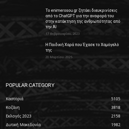
Το enimerosou.gr ζητάει διευκρινίσεις
από το ChatGPT για την αναφορά του
στην κατάκτηση της ανθρωπότητας από
την AI
17 Φεβρουαρίου, 2023
Η Παιδική Χαρά που Έχασε το Χαμόγελό
της
20 Μαρτίου, 2025
POPULAR CATEGORY
Καστοριά
5105
Κοζάνη
3818
Εκλογές 2023
2158
Δυτική Μακεδονία
1982