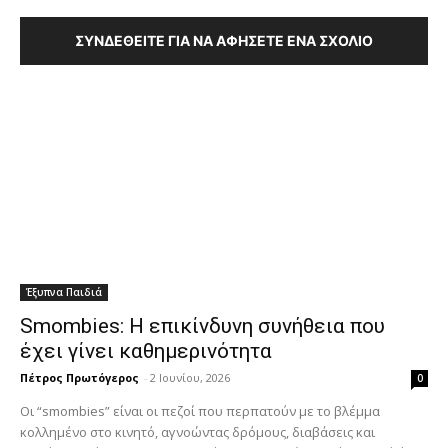
ΣΥΝΔΕΘΕΊΤΕ ΓΙΑ ΝΑ ΑΦΉΣΕΤΕ ΈΝΑ ΣΧΌΛΙΟ
Έξυπνα Παιδιά
Smombies: Η επικίνδυνη συνήθεια που
έχει γίνει καθημερινότητα
Πέτρος Πρωτόγερος
-
2 Ιουνίου, 2026
0
Οι “smombies” είναι οι πεζοί που περπατούν με το βλέμμα
κολλημένο στο κινητό, αγνοώντας δρόμους, διαβάσεις και