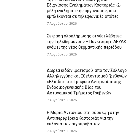
Εξιχνίασης Εγκλημάτων Καστοριάς -2-
μέλη εγκληματικής οργάνωσης, που
εμπλέκονται σε τηλεφωνικές απάτες
7 Αυγούστου, 2026
Σε φάση ολοκλήρωσης οι νέοι λέβητες
της Τηλεθέρμανσης – Πανέτοιμη η ΔΕΥΑΚ
ενόψει της νέας θερμαντικής περιόδου
7 Αυγούστου, 2026
Δωρεά ειδών ιματισμού από τον Σύλλογο
Αλληλεγγύης και Εθελοντισμού Γρεβενών
«Ελπίδα», στο Γραφείο Αντιμετώπισης
Ενδοοικογενειακής Βίας του
Αστυνομικού Τμήματος Γρεβενών
7 Αυγούστου, 2026
Η Μαρία Αντωνίου στη σύσκεψη στην
Αντιπεριφέρεια Καστοριάς για την
ευλογιά των αιγοπροβάτων
7 Αυγούστου, 2026