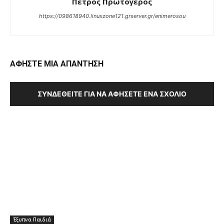
Πέτρος Πρωτόγερος
https://098618940.linuxzone121.grserver.gr/enimerosou
ΑΦΗΣΤΕ ΜΙΑ ΑΠΑΝΤΗΣΗ
ΣΥΝΔΕΘΕΊΤΕ ΓΙΑ ΝΑ ΑΦΉΣΕΤΕ ΈΝΑ ΣΧΌΛΙΟ
Έξυπνα Παιδιά