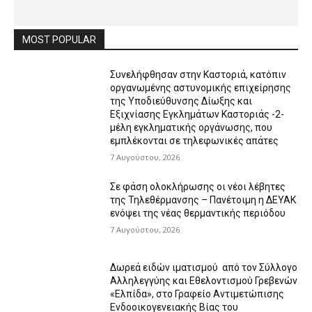
MOST POPULAR
Συνελήφθησαν στην Καστοριά, κατόπιν
οργανωμένης αστυνομικής επιχείρησης
της Υποδιεύθυνσης Δίωξης και
Εξιχνίασης Εγκλημάτων Καστοριάς -2-
μέλη εγκληματικής οργάνωσης, που
εμπλέκονται σε τηλεφωνικές απάτες
7 Αυγούστου, 2026
Σε φάση ολοκλήρωσης οι νέοι λέβητες
της Τηλεθέρμανσης – Πανέτοιμη η ΔΕΥΑΚ
ενόψει της νέας θερμαντικής περιόδου
7 Αυγούστου, 2026
Δωρεά ειδών ιματισμού από τον Σύλλογο
Αλληλεγγύης και Εθελοντισμού Γρεβενών
«Ελπίδα», στο Γραφείο Αντιμετώπισης
Ενδοοικογενειακής Βίας του