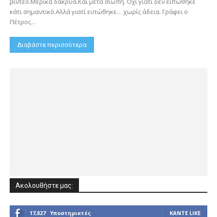
βίντεο.Μερικά δάκρυα.Και μετά σιωπή. Όχι γιατί δεν ειπώθηκε
κάτι σημαντικό.Αλλά γιατί ειπώθηκε… χωρίς άδεια. Γράφει ο
Πέτρος...
Διαβάστε περισσότερα
Ακολουθήστε μας:
17,827
Υποστηρικτές
ΚΆΝΤΕ LIKE