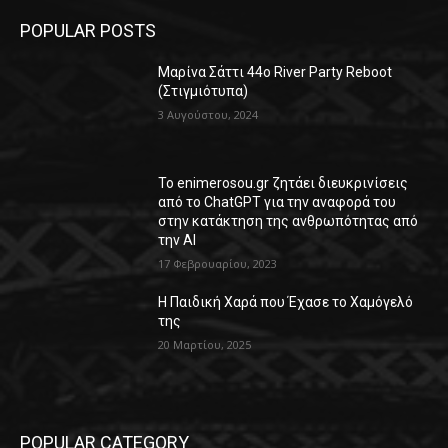
POPULAR POSTS
Μαρίνα Σάττι 44o River Party Reboot
(Στιγμιότυπα)
3 Αυγούστου, 2024
Το enimerosou.gr ζητάει διευκρινίσεις
από το ChatGPT για την αναφορά του
στην κατάκτηση της ανθρωπότητας από
την AI
17 Φεβρουαρίου, 2023
Η Παιδική Χαρά που Έχασε το Χαμόγελό
της
20 Μαρτίου, 2025
POPULAR CATEGORY