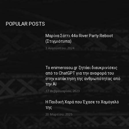
POPULAR POSTS
Μαρίνα Σάττι 44o River Party Reboot
(Στιγμιότυπα)
3 Αυγούστου, 2024
Το enimerosou.gr ζητάει διευκρινίσεις
από το ChatGPT για την αναφορά του
στην κατάκτηση της ανθρωπότητας από
την AI
17 Φεβρουαρίου, 2023
Η Παιδική Χαρά που Έχασε το Χαμόγελό
της
20 Μαρτίου, 2025