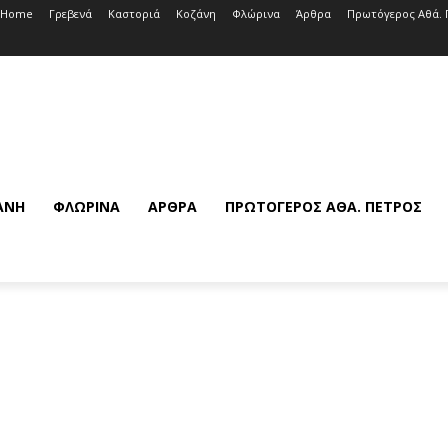
Home
Γρεβενά
Καστοριά
Κοζάνη
Φλώρινα
Άρθρα
Πρωτόγερος Αθά. 
ΆΝΗ
ΦΛΏΡΙΝΑ
ΆΡΘΡΑ
ΠΡΩΤΌΓΕΡΟΣ ΑΘΆ. ΠΈΤΡΟΣ