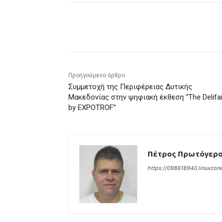
μερίδιο
Προηγούμενο άρθρο
Συμμετοχή της Περιφέρειας Δυτικής
Μακεδονίας στην ψηφιακή έκθεση “The Delifai
by EXPOTROF”
Πέτρος Πρωτόγερ
https://098618940.linuxzone