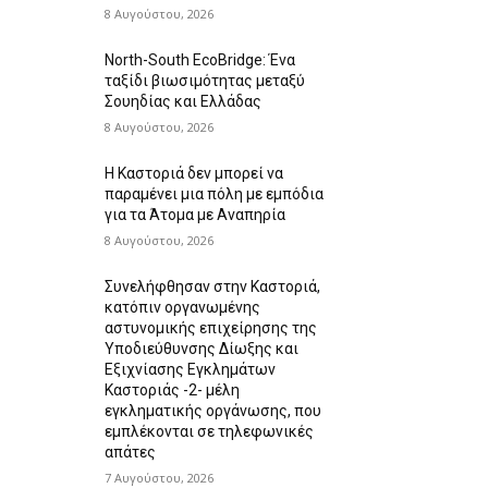
8 Αυγούστου, 2026
North-South EcoBridge: Ένα
ταξίδι βιωσιμότητας μεταξύ
Σουηδίας και Ελλάδας
8 Αυγούστου, 2026
Η Καστοριά δεν μπορεί να
παραμένει μια πόλη με εμπόδια
για τα Άτομα με Αναπηρία
8 Αυγούστου, 2026
Συνελήφθησαν στην Καστοριά,
κατόπιν οργανωμένης
αστυνομικής επιχείρησης της
Υποδιεύθυνσης Δίωξης και
Εξιχνίασης Εγκλημάτων
Καστοριάς -2- μέλη
εγκληματικής οργάνωσης, που
εμπλέκονται σε τηλεφωνικές
απάτες
7 Αυγούστου, 2026