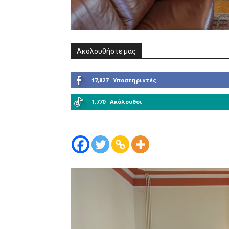
Ακολουθήστε μας
17,827
Υποστηρικτές
1,770
Ακόλουθοι