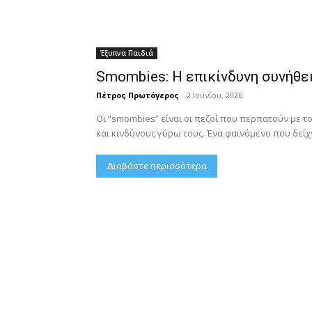
Έξυπνα Παιδιά
Smombies: Η επικίνδυνη συνήθει
Πέτρος Πρωτόγερος
-
2 Ιουνίου, 2026
Οι “smombies” είναι οι πεζοί που περπατούν με τ
και κινδύνους γύρω τους. Ένα φαινόμενο που δείχν
Διαβάστε περισσότερα