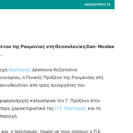
ΑΚΟΛΟΥΘΉΣΤΕ
ένου της Ρουμανίας στη Θεσσαλονίκη Dan- Nicolae
.
άρχη
Καστοριάς
Δέσποινα Κοζατσάνη
ουαρίου, o Γενικός Πρόξενο της Ρουμανίας στη
 συνοδευόταν από τρεις συνεργάτες του.
εριφερειάρχης καλωσόρισε τον Γ. Πρόξενο στην
αίτερα χαρακτηριστικά της
Π.Ε. Καστοριάς
και τη
περιοχή.
και ο πολιτισμός, τομείς με τους οποίους η Π.Ε.