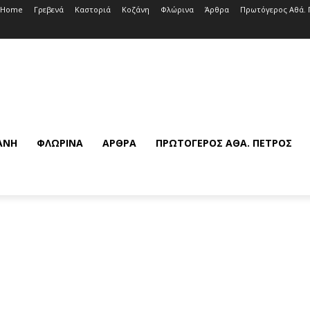
Home
Γρεβενά
Καστοριά
Κοζάνη
Φλώρινα
Άρθρα
Πρωτόγερος Αθά. 
ΆΝΗ
ΦΛΏΡΙΝΑ
ΆΡΘΡΑ
ΠΡΩΤΌΓΕΡΟΣ ΑΘΆ. ΠΈΤΡΟΣ