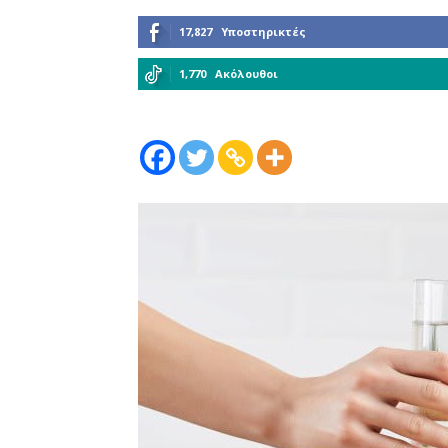
17,827
Υποστηρικτές
1,770
Ακόλουθοι