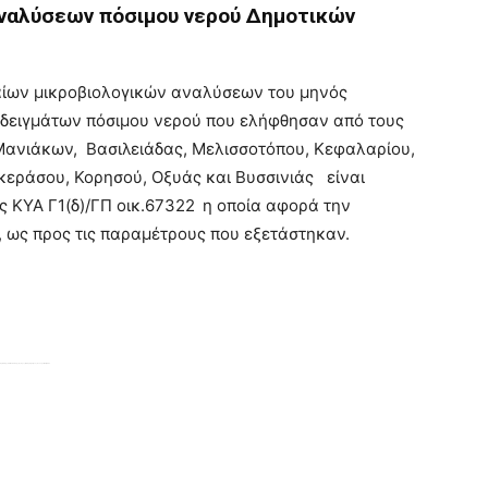
ναλύσεων πόσιμου νερού Δημοτικών
αίων μικροβιολογικών αναλύσεων του μηνός
 δειγμάτων πόσιμου νερού που ελήφθησαν από τους
Μανιάκων, Βασιλειάδας, Μελισσοτόπου, Κεφαλαρίου,
υκεράσου, Κορησού, Οξυάς και Βυσσινιάς είναι
ς ΚΥΑ Γ1(δ)/ΓΠ οικ.67322
η οποία αφορά την
 ως προς τις παραμέτρους που εξετάστηκαν.
 ανθρώπινης κατανάλωσης, ως προς τις παραμέτρους που εξετάστηκαν.