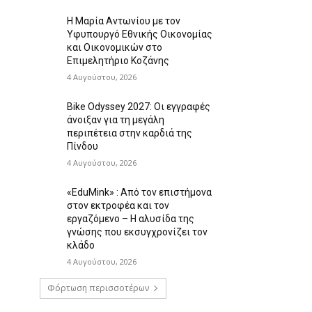
Η Μαρία Αντωνίου με τον
Υφυπουργό Εθνικής Οικονομίας
και Οικονομικών στο
Επιμελητήριο Κοζάνης
4 Αυγούστου, 2026
Bike Odyssey 2027: Οι εγγραφές
άνοιξαν για τη μεγάλη
περιπέτεια στην καρδιά της
Πίνδου
4 Αυγούστου, 2026
«EduMink» : Από τον επιστήμονα
στον εκτροφέα και τον
εργαζόμενο – Η αλυσίδα της
γνώσης που εκσυγχρονίζει τον
κλάδο
4 Αυγούστου, 2026
Φόρτωση περισσοτέρων