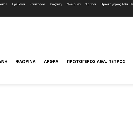
Home
Γρεβενά
Καστοριά
Κοζάνη
Φλώρινα
Άρθρα
Πρωτόγερος Αθά. Π
ΆΝΗ
ΦΛΏΡΙΝΑ
ΆΡΘΡΑ
ΠΡΩΤΌΓΕΡΟΣ ΑΘΆ. ΠΈΤΡΟΣ