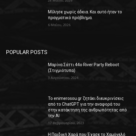
28 Μαΐου, 2026
Μίλησε χωρίς άδεια. Και αυτό ήταν το
πραγματικό πρόβλημα.
6 Μαΐου, 2026
POPULAR POSTS
Μαρίνα Σάττι 44o River Party Reboot
(Στιγμιότυπα)
3 Αυγούστου, 2024
Το enimerosou.gr ζητάει διευκρινίσεις
από το ChatGPT για την αναφορά του
στην κατάκτηση της ανθρωπότητας από
την AI
17 Φεβρουαρίου, 2023
Η Παιδική Χαρά που Έχασε το Χαμόγελό