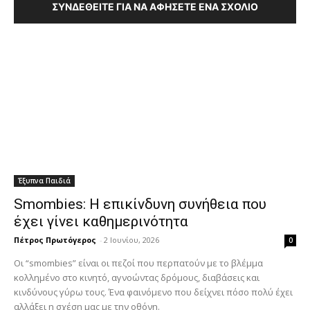
ΣΥΝΔΕΘΕΊΤΕ ΓΙΑ ΝΑ ΑΦΉΣΕΤΕ ΈΝΑ ΣΧΌΛΙΟ
Έξυπνα Παιδιά
Smombies: Η επικίνδυνη συνήθεια που
έχει γίνει καθημερινότητα
Πέτρος Πρωτόγερος
-
2 Ιουνίου, 2026
0
Οι “smombies” είναι οι πεζοί που περπατούν με το βλέμμα
κολλημένο στο κινητό, αγνοώντας δρόμους, διαβάσεις και
κινδύνους γύρω τους. Ένα φαινόμενο που δείχνει πόσο πολύ έχει
αλλάξει η σχέση μας με την οθόνη.