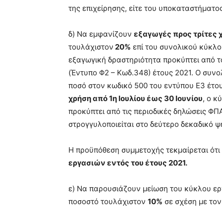
της επιχείρησης, είτε του υποκαταστήματος
δ) Να εμφανίζουν
εξαγωγές προς τρίτες 
τουλάχιστον
20%
επί του συνολικού κύκλο
εξαγωγική δραστηριότητα προκύπτει από τ
(Έντυπο Φ2 – Κωδ.348) έτους 2021. Ο συν
ποσό στον κωδικό 500 του εντύπου Ε3 έτους
χρήση από 1η Ιουλίου έως 30 Ιουνίου
, ο κ
προκύπτει από τις περιοδικές δηλώσεις ΦΠ
στρογγυλοποιείται στο δεύτερο δεκαδικό ψ
Η προϋπόθεση συμμετοχής τεκμαίρεται ότι
εργασιών εντός του έτους 2021.
ε) Να παρουσιάζουν μείωση του κύκλου ερ
ποσοστό τουλάχιστον
10%
σε σχέση με τον