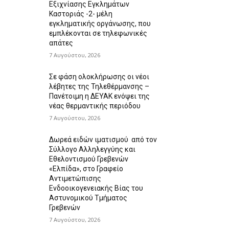
Εξιχνίασης Εγκλημάτων
Καστοριάς -2- μέλη
εγκληματικής οργάνωσης, που
εμπλέκονται σε τηλεφωνικές
απάτες
7 Αυγούστου, 2026
Σε φάση ολοκλήρωσης οι νέοι
λέβητες της Τηλεθέρμανσης –
Πανέτοιμη η ΔΕΥΑΚ ενόψει της
νέας θερμαντικής περιόδου
7 Αυγούστου, 2026
Δωρεά ειδών ιματισμού από τον
Σύλλογο Αλληλεγγύης και
Εθελοντισμού Γρεβενών
«Ελπίδα», στο Γραφείο
Αντιμετώπισης
Ενδοοικογενειακής Βίας του
Αστυνομικού Τμήματος
Γρεβενών
7 Αυγούστου, 2026