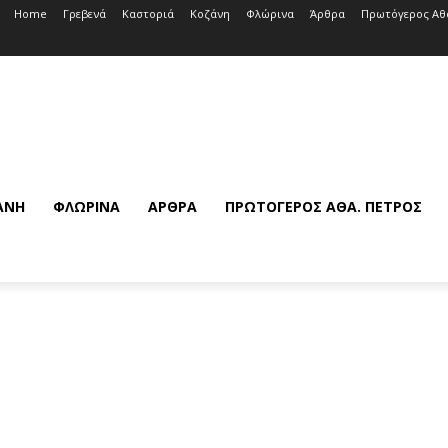
Home
Γρεβενά
Καστοριά
Κοζάνη
Φλώρινα
Άρθρα
Πρωτόγερος Αθ
ΆΝΗ
ΦΛΏΡΙΝΑ
ΆΡΘΡΑ
ΠΡΩΤΌΓΕΡΟΣ ΑΘΆ. ΠΈΤΡΟΣ