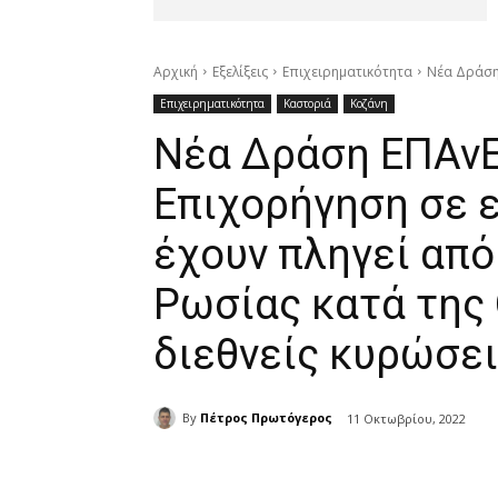
Αρχική
Εξελίξεις
Επιχειρηματικότητα
Νέα Δράση 
Επιχειρηματικότητα
Καστοριά
Κοζάνη
Νέα Δράση ΕΠΑνΕ
Επιχορήγηση σε ε
έχουν πληγεί από
Ρωσίας κατά της 
διεθνείς κυρώσει
By
Πέτρος Πρωτόγερος
11 Οκτωβρίου, 2022
μερίδιο