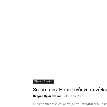
Έξυπνα Παιδιά
Smombies: Η επικίνδυνη συνήθει
Πέτρος Πρωτόγερος
-
2 Ιουνίου, 2026
Οι “smombies” είναι οι πεζοί που περπατούν με τ