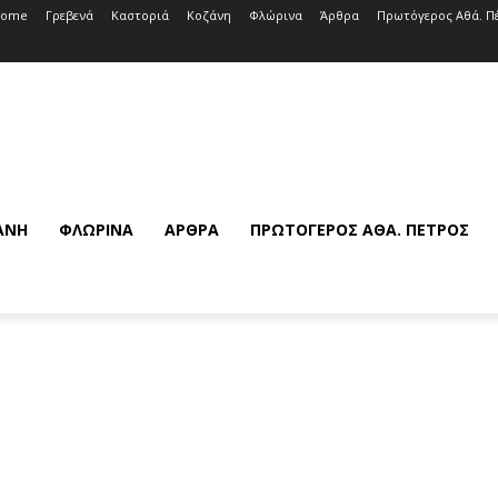
Home
Γρεβενά
Καστοριά
Κοζάνη
Φλώρινα
Άρθρα
Πρωτόγερος Αθά. Π
ΆΝΗ
ΦΛΏΡΙΝΑ
ΆΡΘΡΑ
ΠΡΩΤΌΓΕΡΟΣ ΑΘΆ. ΠΈΤΡΟΣ