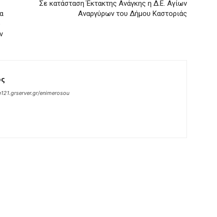
Σε κατάσταση Έκτακτης Ανάγκης η Δ.Ε. Αγίων
α
Αναργύρων του Δήμου Καστοριάς
ο
ν
ος
121.grserver.gr/enimerosou