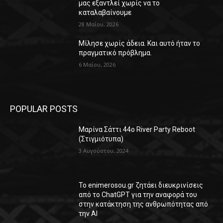
μας εξαντλεί χωρίς να το
καταλαβαίνουμε
28 Μαΐου, 2026
Μίλησε χωρίς άδεια. Και αυτό ήταν το
πραγματικό πρόβλημα.
6 Μαΐου, 2026
POPULAR POSTS
Μαρίνα Σάττι 44o River Party Reboot
(Στιγμιότυπα)
3 Αυγούστου, 2024
Το enimerosou.gr ζητάει διευκρινίσεις
από το ChatGPT για την αναφορά του
στην κατάκτηση της ανθρωπότητας από
την AI