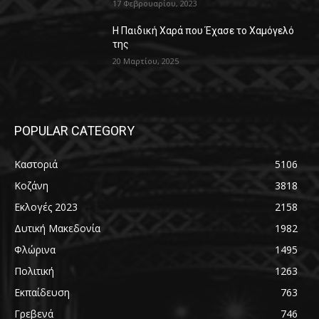
17 Φεβρουαρίου, 2023
Η Παιδική Χαρά που Έχασε το Χαμόγελό
της
20 Μαρτίου, 2025
POPULAR CATEGORY
Καστοριά
5106
Κοζάνη
3818
Εκλογές 2023
2158
Δυτική Μακεδονία
1982
Φλώρινα
1495
Πολιτική
1263
Εκπαίδευση
763
Γρεβενά
746