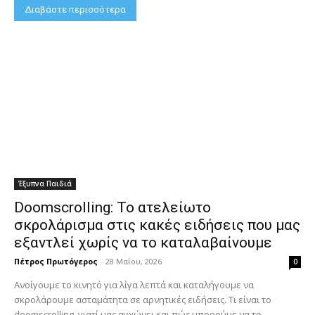
Διαβάστε περισσότερα
Έξυπνα Παιδιά
Doomscrolling: Το ατελείωτο
σκρολάρισμα στις κακές ειδήσεις που μας
εξαντλεί χωρίς να το καταλαβαίνουμε
Πέτρος Πρωτόγερος
-
28 Μαΐου, 2026
0
Ανοίγουμε το κινητό για λίγα λεπτά και καταλήγουμε να
σκρολάρουμε ασταμάτητα σε αρνητικές ειδήσεις. Τι είναι το
doomscrolling, γιατί μας αγχώνει και πώς μπορούμε να το