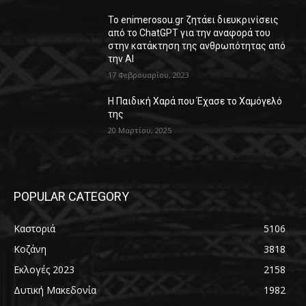
Το enimerosou.gr ζητάει διευκρινίσεις
από το ChatGPT για την αναφορά του
στην κατάκτηση της ανθρωπότητας από
την AI
17 Φεβρουαρίου, 2023
Η Παιδική Χαρά που Έχασε το Χαμόγελό
της
20 Μαρτίου, 2025
POPULAR CATEGORY
Καστοριά
5106
Κοζάνη
3818
Εκλογές 2023
2158
Δυτική Μακεδονία
1982