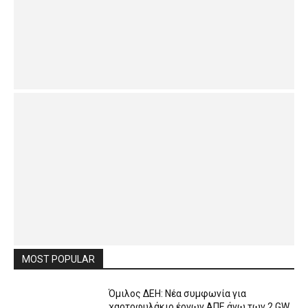
MOST POPULAR
Όμιλος ΔΕΗ: Νέα συμφωνία για
χαρτοφυλάκιο έργων ΑΠΕ άνω των 2 GW