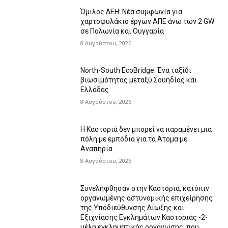
Όμιλος ΔΕΗ: Νέα συμφωνία για
χαρτοφυλάκιο έργων ΑΠΕ άνω των 2 GW
σε Πολωνία και Ουγγαρία
8 Αυγούστου, 2026
North-South EcoBridge: Ένα ταξίδι
βιωσιμότητας μεταξύ Σουηδίας και
Ελλάδας
8 Αυγούστου, 2026
Η Καστοριά δεν μπορεί να παραμένει μια
πόλη με εμπόδια για τα Άτομα με
Αναπηρία
8 Αυγούστου, 2026
Συνελήφθησαν στην Καστοριά, κατόπιν
οργανωμένης αστυνομικής επιχείρησης
της Υποδιεύθυνσης Δίωξης και
Εξιχνίασης Εγκλημάτων Καστοριάς -2-
μέλη εγκληματικής οργάνωσης, που