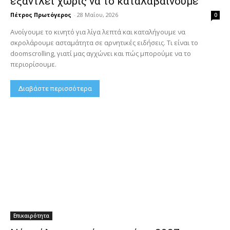
εξαντλεί χωρίς να το καταλαβαίνουμε
Πέτρος Πρωτόγερος
-
28 Μαΐου, 2026
0
Ανοίγουμε το κινητό για λίγα λεπτά και καταλήγουμε να
σκρολάρουμε ασταμάτητα σε αρνητικές ειδήσεις. Τι είναι το
doomscrolling, γιατί μας αγχώνει και πώς μπορούμε να το
περιορίσουμε.
Διαβάστε περισσότερα
Επικαιρότητα