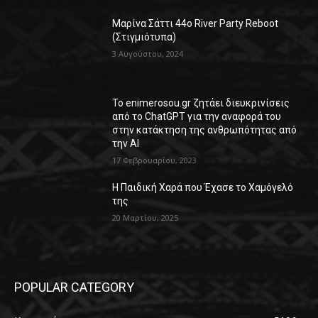
Μαρίνα Σάττι 44o River Party Reboot
(Στιγμιότυπα)
3 Αυγούστου, 2024
Το enimerosou.gr ζητάει διευκρινίσεις
από το ChatGPT για την αναφορά του
στην κατάκτηση της ανθρωπότητας από
την AI
17 Φεβρουαρίου, 2023
Η Παιδική Χαρά που Έχασε το Χαμόγελό
της
20 Μαρτίου, 2025
POPULAR CATEGORY