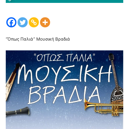
“Όπως Παλιά” Μουσική Βραδιά