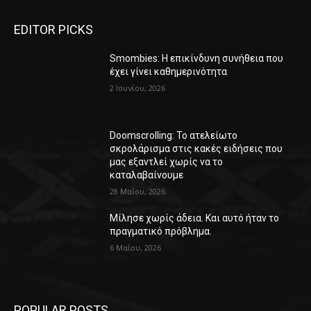
EDITOR PICKS
Smombies: Η επικίνδυνη συνήθεια που
έχει γίνει καθημερινότητα
2 Ιουνίου, 2026
Doomscrolling: Το ατελείωτο
σκρολάρισμα στις κακές ειδήσεις που
μας εξαντλεί χωρίς να το
καταλαβαίνουμε
28 Μαΐου, 2026
Μίλησε χωρίς άδεια. Και αυτό ήταν το
πραγματικό πρόβλημα.
6 Μαΐου, 2026
POPULAR POSTS