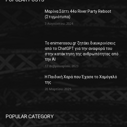
Μαρίνα Σάττι 44o River Party Reboot
(Στιγμιότυπα)
3 Αυγούστου, 2024
Το enimerosou.gr ζητάει διευκρινίσεις
από το ChatGPT για την αναφορά του
στην κατάκτηση της ανθρωπότητας από
την AI
17 Φεβρουαρίου, 2023
Η Παιδική Χαρά που Έχασε το Χαμόγελό
της
20 Μαρτίου, 2025
POPULAR CATEGORY