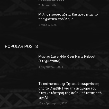
28 Μαΐου, 2026
Μίλησε χωρίς άδεια. Και αυτό ήταν το
πραγματικό πρόβλημα.
6 Μαΐου, 2026
POPULAR POSTS
Μαρίνα Σάττι 44o River Party Reboot
(Στιγμιότυπα)
3 Αυγούστου, 2024
Το enimerosou.gr ζητάει διευκρινίσεις
από το ChatGPT για την αναφορά του
στην κατάκτηση της ανθρωπότητας από
την AI
17 Φεβρουαρίου, 2023