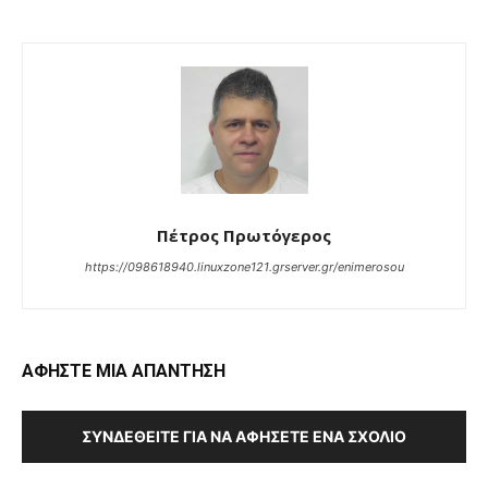
Πέτρος Πρωτόγερος
https://098618940.linuxzone121.grserver.gr/enimerosou
ΑΦΗΣΤΕ ΜΙΑ ΑΠΑΝΤΗΣΗ
ΣΥΝΔΕΘΕΊΤΕ ΓΙΑ ΝΑ ΑΦΉΣΕΤΕ ΈΝΑ ΣΧΌΛΙΟ