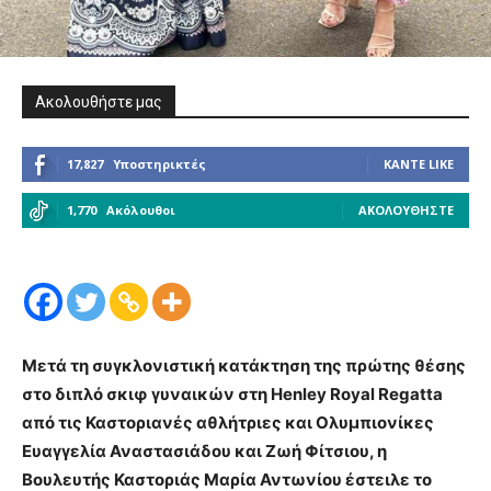
Ακολουθήστε μας
17,827
Υποστηρικτές
ΚΆΝΤΕ LIKE
1,770
Ακόλουθοι
ΑΚΟΛΟΥΘΉΣΤΕ
Μετά τη συγκλονιστική κατάκτηση της πρώτης θέσης
στο διπλό σκιφ γυναικών στη
Henley
Royal
Regatta
από τις Καστοριανές αθλήτριες και Ολυμπιονίκες
Ευαγγελία Αναστασιάδου και Ζωή Φίτσιου, η
Βουλευτής Καστοριάς Μαρία Αντωνίου έστειλε το