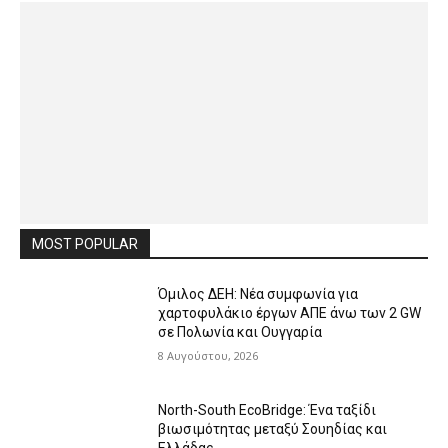
MOST POPULAR
Όμιλος ΔΕΗ: Νέα συμφωνία για
χαρτοφυλάκιο έργων ΑΠΕ άνω των 2 GW
σε Πολωνία και Ουγγαρία
8 Αυγούστου, 2026
North-South EcoBridge: Ένα ταξίδι
βιωσιμότητας μεταξύ Σουηδίας και
Ελλάδας