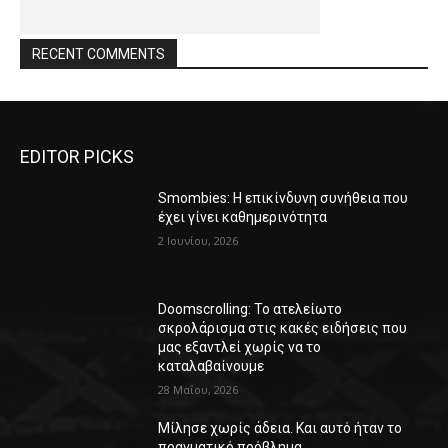
RECENT COMMENTS
EDITOR PICKS
Smombies: Η επικίνδυνη συνήθεια που
έχει γίνει καθημερινότητα
2 Ιουνίου, 2026
Doomscrolling: Το ατελείωτο
σκρολάρισμα στις κακές ειδήσεις που
μας εξαντλεί χωρίς να το
καταλαβαίνουμε
28 Μαΐου, 2026
Μίλησε χωρίς άδεια. Και αυτό ήταν το
πραγματικό πρόβλημα.