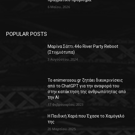
6 Μαΐου, 2026
POPULAR POSTS
Μαρίνα Σάττι 44o River Party Reboot
(Στιγμιότυπα)
3 Αυγούστου, 2024
Το enimerosou.gr ζητάει διευκρινίσεις
από το ChatGPT για την αναφορά του
στην κατάκτηση της ανθρωπότητας από
την AI
17 Φεβρουαρίου, 2023
Η Παιδική Χαρά που Έχασε το Χαμόγελό
της
20 Μαρτίου, 2025