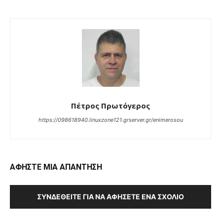
Πέτρος Πρωτόγερος
https://098618940.linuxzone121.grserver.gr/enimerosou
ΑΦΗΣΤΕ ΜΙΑ ΑΠΑΝΤΗΣΗ
ΣΥΝΔΕΘΕΊΤΕ ΓΙΑ ΝΑ ΑΦΉΣΕΤΕ ΈΝΑ ΣΧΌΛΙΟ