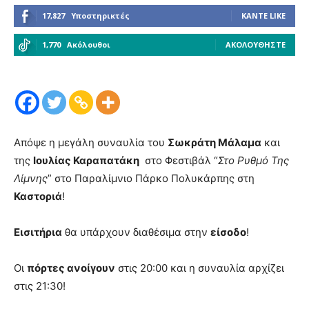
17,827
Υποστηρικτές
ΚΆΝΤΕ LIKE
1,770
Ακόλουθοι
ΑΚΟΛΟΥΘΉΣΤΕ
Απόψε η μεγάλη συναυλία του
Σωκράτη Μάλαμα
και
της
Ιουλίας Καραπατάκη
στο Φεστιβάλ “
Στο Ρυθμό Της
Λίμνης
” στο Παραλίμνιο Πάρκο Πολυκάρπης στη
Καστοριά
!
Εισιτήρια
θα υπάρχουν διαθέσιμα στην
είσοδο
!
Οι
πόρτες ανοίγουν
στις 20:00 και η συναυλία αρχίζει
στις 21:30!