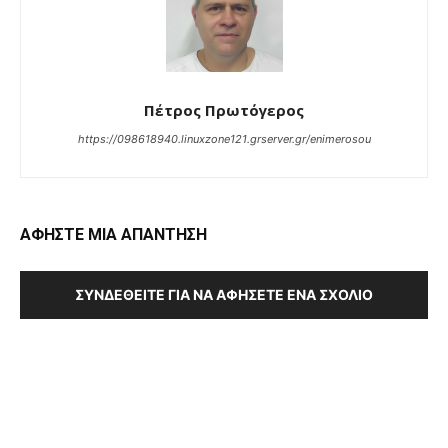
Πέτρος Πρωτόγερος
https://098618940.linuxzone121.grserver.gr/enimerosou
ΑΦΗΣΤΕ ΜΙΑ ΑΠΑΝΤΗΣΗ
ΣΥΝΔΕΘΕΊΤΕ ΓΙΑ ΝΑ ΑΦΉΣΕΤΕ ΈΝΑ ΣΧΌΛΙΟ