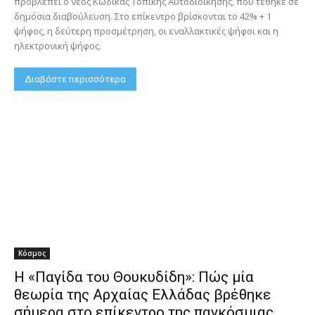
προβλέπει ο νέος Κώδικας Τοπικής Αυτοδιοίκησης, που τέθηκε σε
δημόσια διαβούλευση. Στο επίκεντρο βρίσκονται το 42% + 1
ψήφος, η δεύτερη προσμέτρηση, οι εναλλακτικές ψήφοι και η
ηλεκτρονική ψήφος.
Διαβάστε περισσότερα
Κόσμος
Η «Παγίδα του Θουκυδίδη»: Πώς μία
θεωρία της Αρχαίας Ελλάδας βρέθηκε
σήμερα στο επίκεντρο της παγκόσμιας