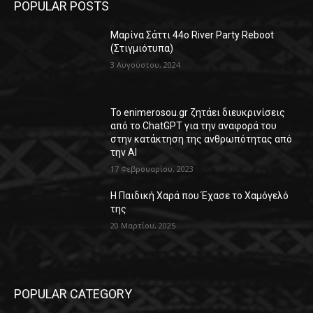
POPULAR POSTS
Μαρίνα Σάττι 44o River Party Reboot
(Στιγμιότυπα)
3 Αυγούστου, 2024
Το enimerosou.gr ζητάει διευκρινίσεις
από το ChatGPT για την αναφορά του
στην κατάκτηση της ανθρωπότητας από
την AI
17 Φεβρουαρίου, 2023
Η Παιδική Χαρά που Έχασε το Χαμόγελό
της
20 Μαρτίου, 2025
POPULAR CATEGORY