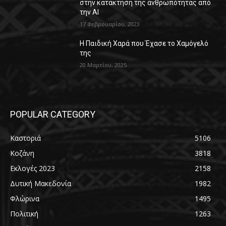
στην κατάκτηση της ανθρωπότητας από
την AI
17 Φεβρουαρίου, 2023
Η Παιδική Χαρά που Έχασε το Χαμόγελό
της
20 Μαρτίου, 2025
POPULAR CATEGORY
Καστοριά
5106
Κοζάνη
3818
Εκλογές 2023
2158
Δυτική Μακεδονία
1982
Φλώρινα
1495
Πολιτική
1263