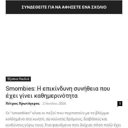
ΣΥΝΔΕΘΕΊΤΕ ΓΙΑ ΝΑ ΑΦΉΣΕΤΕ ΈΝΑ ΣΧΌΛΙΟ
Έξυπνα Παιδιά
Smombies: Η επικίνδυνη συνήθεια που
έχει γίνει καθημερινότητα
Πέτρος Πρωτόγερος
-
2 Ιουνίου, 2026
0
Οι “smombies” είναι οι πεζοί που περπατούν με το βλέμμα
κολλημένο στο κινητό, αγνοώντας δρόμους, διαβάσεις και
κινδύνους γύρω τους. Ένα φαινόμενο που δείχνει πόσο πολύ έχει