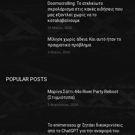
Doomscrolling: Το ατελείωτο
σκρολάρισμα στις κακές ειδήσεις που
μας εξαντλεί χωρίς να το
καταλαβαίνουμε
28 Μαΐου, 2026
Μίλησε χωρίς άδεια. Και αυτό ήταν το
πραγματικό πρόβλημα.
6 Μαΐου, 2026
POPULAR POSTS
Μαρίνα Σάττι 44o River Party Reboot
(Στιγμιότυπα)
3 Αυγούστου, 2024
Το enimerosou.gr ζητάει διευκρινίσεις
από το ChatGPT για την αναφορά του