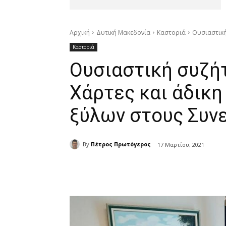
Αρχική
Δυτική Μακεδονία
Καστοριά
Ουσιαστική
Καστοριά
Ουσιαστική συζή
Χάρτες και άδικ
ξύλων στους Συνε
By
Πέτρος Πρωτόγερος
17 Μαρτίου, 2021
μερίδιο