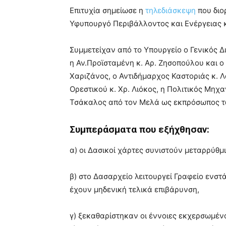
Επιτυχία σημείωσε η
τηλεδιάσκεψη
που διο
Υφυπουργό Περιβάλλοντος και Ενέργειας κ
Συμμετείχαν από το Υπουργείο ο Γενικός 
η Αν.Προϊσταμένη κ. Αρ. Ζησοπούλου και 
Χαριζάνος, ο Αντιδήμαρχος Καστοριάς κ. 
Ορεστικού κ. Χρ. Λιόκος, η Πολιτικός Μηχαν
Τσάκαλος από τον Μελά ως εκπρόσωπος τ
Συμπεράσματα που εξήχθησαν:
α) οι Δασικοί χάρτες συνιστούν μεταρρύθμι
β) στο Δασαρχείο λειτουργεί Γραφείο ενστ
έχουν μηδενική τελικά επιβάρυνση,
γ) ξεκαθαρίστηκαν οι έννοιες εκχερσωμέ