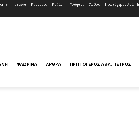
Home
Γρεβενά
Καστοριά
Κοζάνη
Φλώρινα
Άρθρα
Πρωτόγερος Αθά. Π
ΆΝΗ
ΦΛΏΡΙΝΑ
ΆΡΘΡΑ
ΠΡΩΤΌΓΕΡΟΣ ΑΘΆ. ΠΈΤΡΟΣ