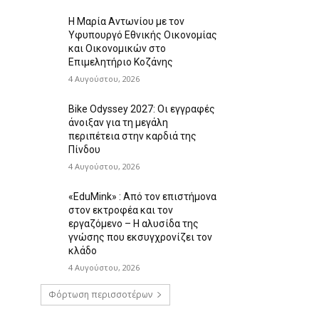
Η Μαρία Αντωνίου με τον
Υφυπουργό Εθνικής Οικονομίας
και Οικονομικών στο
Επιμελητήριο Κοζάνης
4 Αυγούστου, 2026
Bike Odyssey 2027: Οι εγγραφές
άνοιξαν για τη μεγάλη
περιπέτεια στην καρδιά της
Πίνδου
4 Αυγούστου, 2026
«EduMink» : Από τον επιστήμονα
στον εκτροφέα και τον
εργαζόμενο – Η αλυσίδα της
γνώσης που εκσυγχρονίζει τον
κλάδο
4 Αυγούστου, 2026
Φόρτωση περισσοτέρων