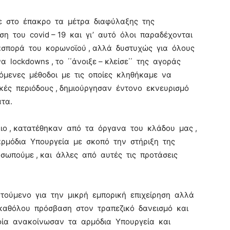
ε στο έπακρο τα μέτρα διαφύλαξης της
η του covid – 19 και γι’ αυτό όλοι παραδέχονται
ασπορά του κορωνοϊού , αλλά δυστυχώς για όλους
lockdowns , το ΄΄άνοιξε – κλείσε΄΄ της αγοράς
γόμενες μέθοδοι με τις οποίες κληθήκαμε να
κές περιόδους , δημιούργησαν έντονο εκνευρισμό
τα.
λιο , κατατέθηκαν από τα όργανα του κλάδου μας ,
αρμόδια Υπουργεία με σκοπό την στήριξη της
σωπούμε , και άλλες από αυτές τις προτάσεις
ητούμενο για την μικρή εμπορική επιχείρηση αλλά
 καθόλου πρόσβαση στον τραπεζικό δανεισμό και
οία ανακοίνωσαν τα αρμόδια Υπουργεία και