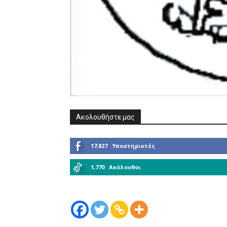
Ακολουθήστε μας
17,827
Υποστηρικτές
1,770
Ακόλουθοι