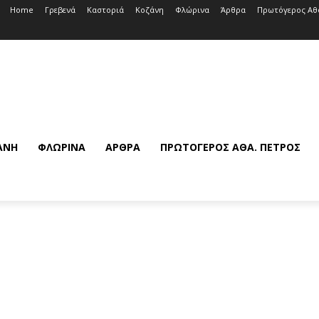
Home
Γρεβενά
Καστοριά
Κοζάνη
Φλώρινα
Άρθρα
Πρωτόγερος Αθ
ΆΝΗ
ΦΛΏΡΙΝΑ
ΆΡΘΡΑ
ΠΡΩΤΌΓΕΡΟΣ ΑΘΆ. ΠΈΤΡΟΣ