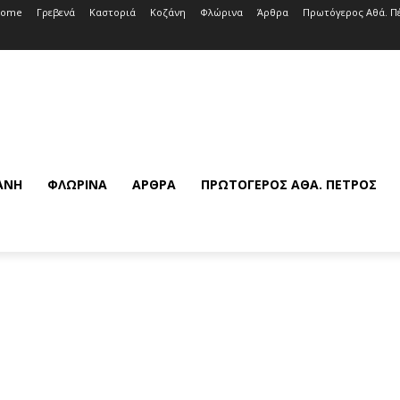
Home
Γρεβενά
Καστοριά
Κοζάνη
Φλώρινα
Άρθρα
Πρωτόγερος Αθά. Π
ΆΝΗ
ΦΛΏΡΙΝΑ
ΆΡΘΡΑ
ΠΡΩΤΌΓΕΡΟΣ ΑΘΆ. ΠΈΤΡΟΣ