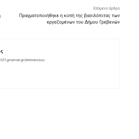
Επόμενο άρθρο
ή
Πραγματοποιήθηκε η κοπή της βασιλόπιτας των
εργαζομένων του Δήμου Γρεβενών
ος
121.grserver.gr/enimerosou