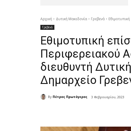
Αρχική
Δυτική Μακεδονία
Γρεβενά
Εθιμοτυπική
Γρεβενά
Εθιμοτυπική επίσ
Περιφερειακού Α
διευθυντή Δυτικ
Δημαρχείο Γρεβε
By
Πέτρος Πρωτόγερος
3 Φεβρουαρίου, 2023
μερίδιο