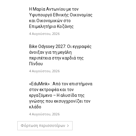
Η Μαρία Αντωνίου με τον
Υφυπουργό Εθνικής Οικονομίας
και Οικονομικών στο
Επιμελητήριο Κοζάνης
4 Αυγούστου, 2026
Bike Odyssey 2027: Οι εγγραφές
άνοιξαν για τη μεγάλη
περιπέτεια στην καρδιά της
Πίνδου
4 Αυγούστου, 2026
«EduMink» : Από τον επιστήμονα
στον εκτροφέα και τον
εργαζόμενο – Η αλυσίδα της
γνώσης που εκσυγχρονίζει τον
κλάδο
4 Αυγούστου, 2026
Φόρτωση περισσοτέρων