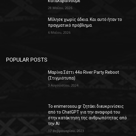
καταλαβαίνουμε
28 Μαΐου, 2026
Μίλησε χωρίς άδεια. Και αυτό ήταν το
πραγματικό πρόβλημα.
6 Μαΐου, 2026
POPULAR POSTS
Μαρίνα Σάττι 44o River Party Reboot
(Στιγμιότυπα)
3 Αυγούστου, 2024
Το enimerosou.gr ζητάει διευκρινίσεις
από το ChatGPT για την αναφορά του
στην κατάκτηση της ανθρωπότητας από
την AI
17 Φεβρουαρίου, 2023