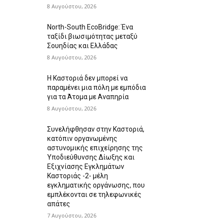
8 Αυγούστου, 2026
North-South EcoBridge: Ένα
ταξίδι βιωσιμότητας μεταξύ
Σουηδίας και Ελλάδας
8 Αυγούστου, 2026
Η Καστοριά δεν μπορεί να
παραμένει μια πόλη με εμπόδια
για τα Άτομα με Αναπηρία
8 Αυγούστου, 2026
Συνελήφθησαν στην Καστοριά,
κατόπιν οργανωμένης
αστυνομικής επιχείρησης της
Υποδιεύθυνσης Δίωξης και
Εξιχνίασης Εγκλημάτων
Καστοριάς -2- μέλη
εγκληματικής οργάνωσης, που
εμπλέκονται σε τηλεφωνικές
απάτες
7 Αυγούστου, 2026