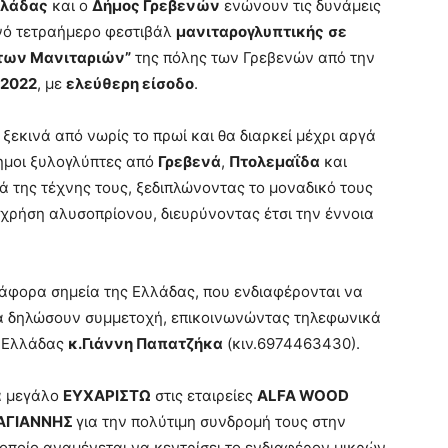
λλάδας
και ο
Δήμος Γρεβενών
ενώνουν τις δυνάμεις
ινό τετραήμερο φεστιβάλ
μανιταρογλυπτικής
σε
των Μανιταριών”
της πόλης των Γρεβενών από την
 2022
, με
ελεύθερη είσοδο
.
ξεκινά από νωρίς το πρωί και θα διαρκεί μέχρι αργά
ημοι ξυλογλύπτες από
Γρεβενά
,
Πτολεμαΐδα
και
κά της τέχνης τους, ξεδιπλώνοντας το μοναδικό τους
 χρήση αλυσοπρίονου, διευρύνοντας έτσι την έννοια
διάφορα σημεία της Ελλάδας, που ενδιαφέρονται να
α δηλώσουν συμμετοχή, επικοινωνώντας τηλεφωνικά
ν Ελλάδας
κ.Γιάννη Παπατζήκα
(κιν.6974463430).
α μεγάλο
ΕΥΧΑΡΙΣΤΩ
στις εταιρείες
ALFA
WOOD
ΑΓΙΑΝΝΗΣ
για την πολύτιμη συνδρομή τους στην
οποίο αναμένεται να κεντρίσει το ενδιαφέρον μικρών