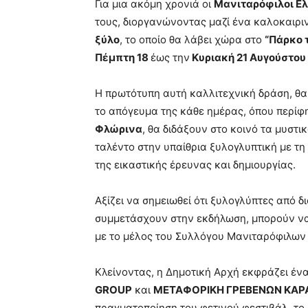
Για μια ακόμη χρονιά οι
Μανιταρόφιλοι Ε
τους, διοργανώνοντας μαζί ένα καλοκαιρ
ξύλο
, το οποίο θα λάβει χώρα στο
“Πάρκο 
Πέμπτη 18
έως την
Κυριακή 21 Αυγούστου
Η πρωτότυπη αυτή καλλιτεχνική δράση, θα 
το απόγευμα της κάθε ημέρας, όπου περίφ
Φλώρινα
, θα διδάξουν στο κοινό τα μυστι
ταλέντο στην υπαίθρια ξυλογλυπτική με τη
της εικαστικής έρευνας και δημιουργίας.
Αξίζει να σημειωθεί ότι ξυλογλύπτες από 
συμμετάσχουν στην εκδήλωση, μπορούν ν
με το μέλος του Συλλόγου Μανιταρόφιλω
Κλείνοντας, η Δημοτική Αρχή εκφράζει έν
GROUP
και
ΜΕΤΑΦΟΡΙΚΗ ΓΡΕΒΕΝΩΝ ΚΑΡ
πραγματοποίηση του φετινού φεστιβάλ, το 