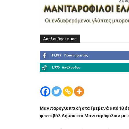
Ακολουθήστε μας
17,827
Υποστηρικτές
1,770
Ακόλουθοι
Μανιταρογλυπτική στα Γρεβενά από 18 έ
φεστιβάλ Δήμου και Μανιταρόφιλων με 