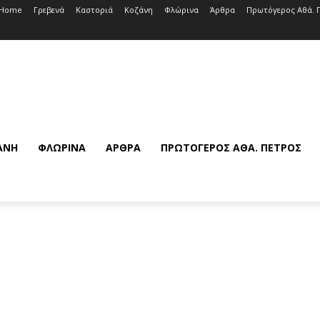
Home
Γρεβενά
Καστοριά
Κοζάνη
Φλώρινα
Άρθρα
Πρωτόγερος Αθά. 
ΆΝΗ
ΦΛΏΡΙΝΑ
ΆΡΘΡΑ
ΠΡΩΤΌΓΕΡΟΣ ΑΘΆ. ΠΈΤΡΟΣ