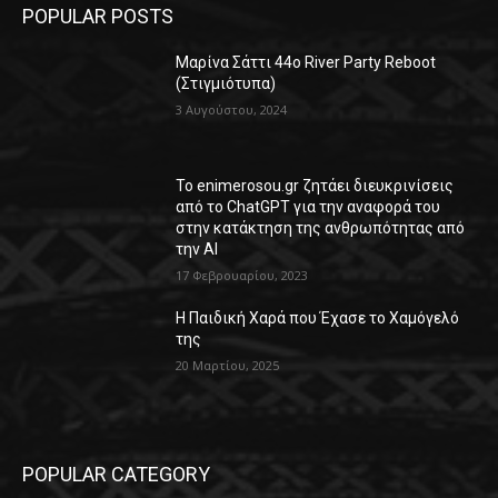
POPULAR POSTS
Μαρίνα Σάττι 44o River Party Reboot
(Στιγμιότυπα)
3 Αυγούστου, 2024
Το enimerosou.gr ζητάει διευκρινίσεις
από το ChatGPT για την αναφορά του
στην κατάκτηση της ανθρωπότητας από
την AI
17 Φεβρουαρίου, 2023
Η Παιδική Χαρά που Έχασε το Χαμόγελό
της
20 Μαρτίου, 2025
POPULAR CATEGORY