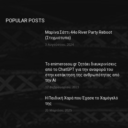
POPULAR POSTS
Μαρίνα Σάττι 44o River Party Reboot
(Στιγμιότυπα)
3 Αυγούστου, 2024
Το enimerosou.gr ζητάει διευκρινίσεις
από το ChatGPT για την αναφορά του
στην κατάκτηση της ανθρωπότητας από
την AI
17 Φεβρουαρίου, 2023
Η Παιδική Χαρά που Έχασε το Χαμόγελό
της
20 Μαρτίου, 2025