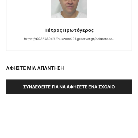
Πέτρος Πρωτόγερος
https://098618940.linuxzone121.grserver.gr/enimerosou
ΑΦΗΣΤΕ ΜΙΑ ΑΠΑΝΤΗΣΗ
ΣΥΝΔΕΘΕΊΤΕ ΓΙΑ ΝΑ ΑΦΉΣΕΤΕ ΈΝΑ ΣΧΌΛΙΟ