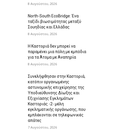
8 Αυγούστου, 2026
North-South EcoBridge: Ένα
ταξίδι βιωσιμότητας μεταξύ
Σουηδίας και Ελλάδας
8 Αυγούστου, 2026
Η Καστοριά δεν μπορεί να
παραμένει μια πόλη με εμπόδια
για τα Άτομα με Αναπηρία
8 Αυγούστου, 2026
Συνελήφθησαν στην Καστοριά,
κατόπιν οργανωμένης
αστυνομικής επιχείρησης της
Υποδιεύθυνσης Δίωξης και
Εξιχνίασης Εγκλημάτων
Καστοριάς -2- μέλη
εγκληματικής οργάνωσης, που
εμπλέκονται σε τηλεφωνικές
απάτες
7 Αυγούστου, 2026