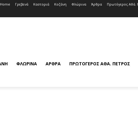
Home
Γρεβενά
Καστοριά
Κοζάνη
Φλώρινα
Άρθρα
Πρωτόγερος Αθά. 
ΆΝΗ
ΦΛΏΡΙΝΑ
ΆΡΘΡΑ
ΠΡΩΤΌΓΕΡΟΣ ΑΘΆ. ΠΈΤΡΟΣ